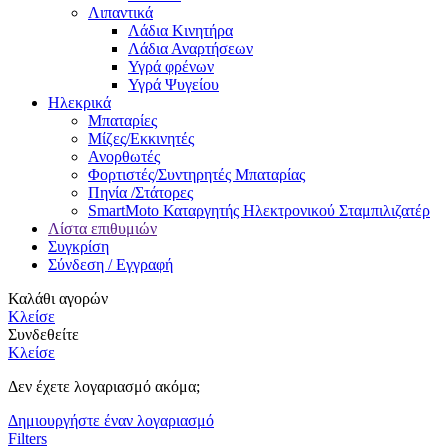
Λιπαντικά
Λάδια Κινητήρα
Λάδια Αναρτήσεων
Υγρά φρένων
Υγρά Ψυγείου
Ηλεκρικά
Μπαταρίες
Μίζες/Εκκινητές
Ανορθωτές
Φορτιστές/Συντηρητές Μπαταρίας
Πηνία /Στάτορες
SmartMoto Καταργητής Ηλεκτρονικού Σταμπιλιζατέρ
Λίστα επιθυμιών
Συγκρίση
Σύνδεση / Εγγραφή
Καλάθι αγορών
Κλείσε
Συνδεθείτε
Κλείσε
Δεν έχετε λογαριασμό ακόμα;
Δημιουργήστε έναν λογαριασμό
Filters