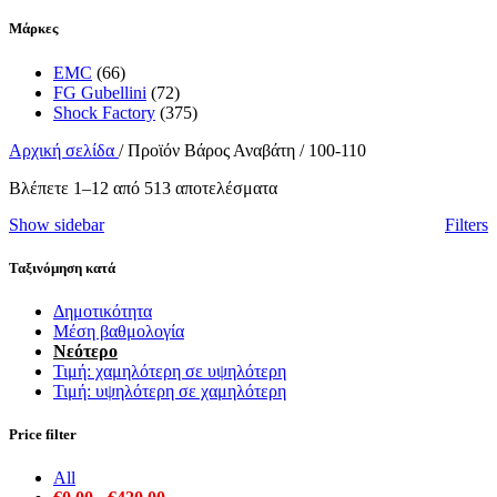
Μάρκες
EMC
(66)
FG Gubellini
(72)
Shock Factory
(375)
Αρχική σελίδα
/
Προϊόν Βάρος Αναβάτη
/
100-110
Sorted
Βλέπετε 1–12 από 513 αποτελέσματα
by
Show sidebar
Filters
latest
Ταξινόμηση κατά
Δημοτικότητα
Μέση βαθμολογία
Νεότερο
Τιμή: χαμηλότερη σε υψηλότερη
Τιμή: υψηλότερη σε χαμηλότερη
Price filter
All