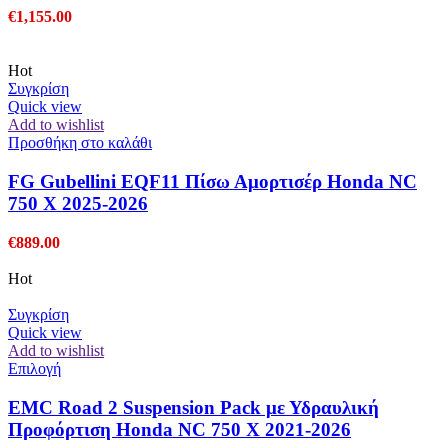
€
1,155.00
Hot
Συγκρίση
Quick view
Add to wishlist
Προσθήκη στο καλάθι
FG Gubellini EQF11 Πίσω Αμορτισέρ Honda NC
750 X 2025-2026
€
889.00
Hot
Συγκρίση
Quick view
Add to wishlist
Αυτό
Επιλογή
το
προϊόν
EMC Road 2 Suspension Pack με Υδραυλική
έχει
Προφόρτιση Honda NC 750 X 2021-2026
πολλαπλές