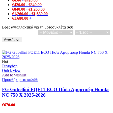
€
0.00
-
€
420.00
€
420.00
-
€
840.00
€
840.00
-
€
1,260.00
€
1,260.00
-
€
1,680.00
€
1,680.00
+
Βρες ανταλλακτικά για τη μοτοσυκλέτα σου
Αναζήτηση
Hot
Συγκρίση
Quick view
Add to wishlist
Προσθήκη στο καλάθι
FG Gubellini FQE11 ECO Πίσω Αμορτισέρ Honda
NC 750 X 2025-2026
€
670.00