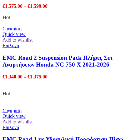
παραλλαγές.
Price
€
1,575.00
–
€
1,599.00
Οι
range:
επιλογές
€1,575.00
Hot
μπορούν
through
να
€1,599.00
Συγκρίση
επιλεγούν
Quick view
στη
Add to wishlist
σελίδα
Αυτό
Επιλογή
του
το
προϊόντος
προϊόν
EMC Road 2 Suspension Pack Πλήρες Σετ
έχει
Αναρτήσεων Honda NC 750 X 2021-2026
πολλαπλές
παραλλαγές.
Price
€
1,340.00
–
€
1,375.00
Οι
range:
επιλογές
€1,340.00
μπορούν
through
Hot
να
€1,375.00
επιλεγούν
στη
Συγκρίση
σελίδα
Quick view
του
Add to wishlist
προϊόντος
Αυτό
Επιλογή
το
προϊόν
EMC Road 1 με Υδραυλική Προφόρτιση Πίσω