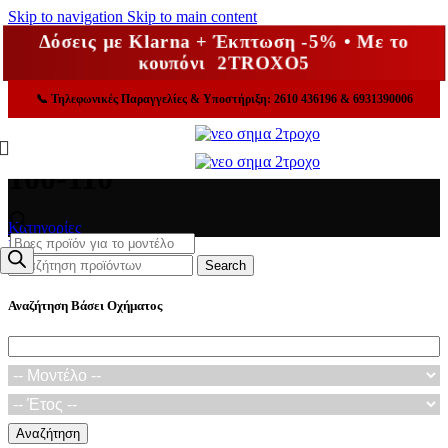
Skip to navigation
Skip to main content
Δόσεις με Klarna + Έκπτωση -5% • Με το
κουπόνι 2TROXO5
📞
Τηλεφωνικές Παραγγελίες & Υποστήριξη: 2610 436196 & 6931390006
100-110
Κατηγορίες
Products
Κλείσε
search
Search
Αναζήτηση Βάσει Οχήματος
Αναζήτηση