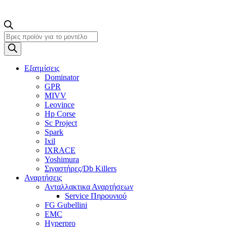
Products
search
Εξατμίσεις
Dominator
GPR
MIVV
Leovince
Hp Corse
Sc Project
Spark
Ixil
IXRACE
Yoshimura
Σιγαστήρες/Db Killers
Αναρτήσεις
Ανταλλακτικα Αναρτήσεων
Service Πηρουνιού
FG Gubellini
EMC
Hyperpro