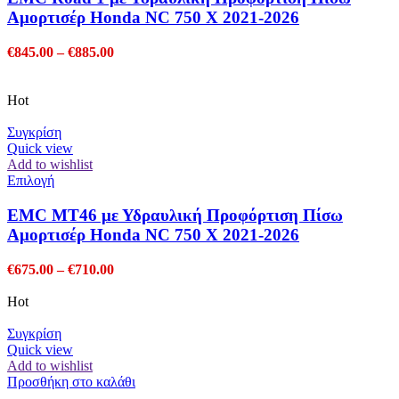
έχει
Αμορτισέρ Honda NC 750 X 2021-2026
πολλαπλές
παραλλαγές.
Price
€
845.00
–
€
885.00
Οι
range:
επιλογές
€845.00
μπορούν
through
Hot
να
€885.00
επιλεγούν
Συγκρίση
στη
Quick view
σελίδα
Add to wishlist
του
Αυτό
Επιλογή
προϊόντος
το
προϊόν
EMC MT46 με Υδραυλική Προφόρτιση Πίσω
έχει
Αμορτισέρ Honda NC 750 X 2021-2026
πολλαπλές
παραλλαγές.
Price
€
675.00
–
€
710.00
Οι
range:
επιλογές
€675.00
Hot
μπορούν
through
να
€710.00
Συγκρίση
επιλεγούν
Quick view
στη
Add to wishlist
σελίδα
Προσθήκη στο καλάθι
του