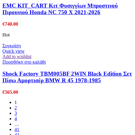
προϊόντος
EMC KIT_CART Κιτ Φυσιγγίων Μπροστινού
Πιρουνιού Honda NC 750 X 2021-2026
€
740.00
Hot
Συγκρίση
Quick view
Add to wishlist
Προσθήκη στο καλάθι
Shock Factory TBM005BF 2WIN Black Edition Σετ
Πίσω Αμορτισέρ BMW R 45 1978-1985
€
565.00
1
2
3
4
…
41
42