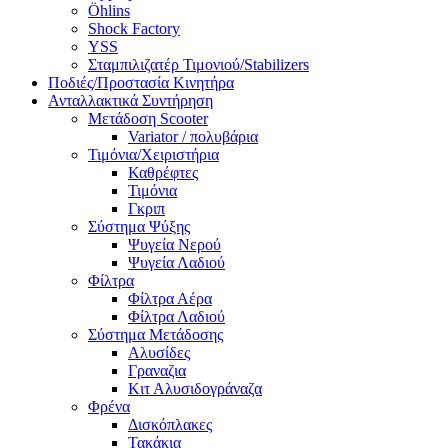
Öhlins
Shock Factory
YSS
Σταμπιλιζατέρ Τιμονιού/Stabilizers
Ποδιές/Προστασία Κινητήρα
Ανταλλακτικά Συντήρηση
Μετάδοση Scooter
Variator / πολυβάρια
Τιμόνια/Χειριστήρια
Καθρέφτες
Τιμόνια
Γκριπ
Σύστημα Ψύξης
Ψυγεία Νερού
Ψυγεία Λαδιού
Φίλτρα
Φίλτρα Αέρα
Φίλτρα Λαδιού
Σύστημα Μετάδοσης
Αλυσίδες
Γραναζια
Κιτ Αλυσιδογράναζα
Φρένα
Δισκόπλακες
Τακάκια