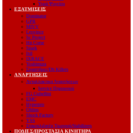
Υγρά Ψυγείου
ΕΞΑΤΜΊΣΕΙΣ
Dominator
GPR
MIVV
Leovince
Sc Project
Hp Corse
Spark
Ixil
IXRACE
Yoshimura
Σιγαστήρες/Db Killers
ΑΝΑΡΤΉΣΕΙΣ
Ανταλλακτικα Αναρτήσεων
Service Πηρουνιού
FG Gubellini
EMC
Hyperpro
Öhlins
Shock Factory
YSS
Σταμπιλιζατέρ Τιμονιού/Stabilizers
ΠΟΔΙΈΣ/ΠΡΟΣΤΑΣΊΑ ΚΙΝΗΤΉΡΑ