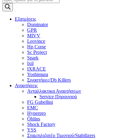
search
Εξατμίσεις
Dominator
GPR
MIVV
Leovince
Hp Corse
Sc Project
Spark
Ixil
IXRACE
Yoshimura
Σιγαστήρες/Db Killers
Αναρτήσεις
Ανταλλακτικα Αναρτήσεων
Service Πηρουνιού
FG Gubellini
EMC
Hyperpro
Öhlins
Shock Factory
YSS
Σταμπιλιζατέρ Τιμονιού/Stabilizers