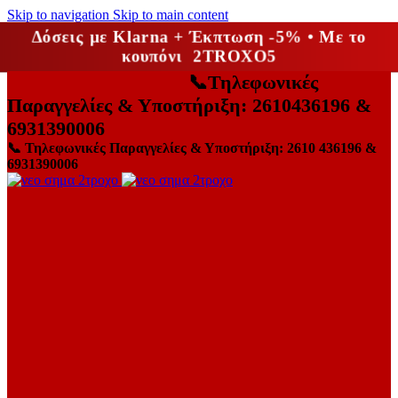
Skip to navigation
Skip to main content
Δόσεις με Klarna + Έκπτωση -5% • Με το
κουπόνι 2TROXO5
📞
Τηλεφωνικές
Παραγγελίες & Υποστήριξη: 2610436196 &
6931390006
📞
Τηλεφωνικές Παραγγελίες & Υποστήριξη: 2610 436196 &
6931390006