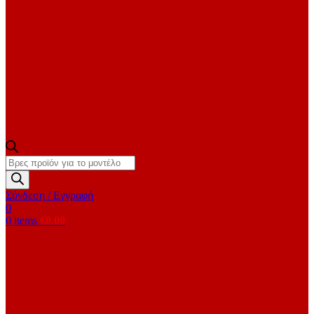
Products
search
Σύνδεση / Εγγραφή
0
0
items
€
0.00