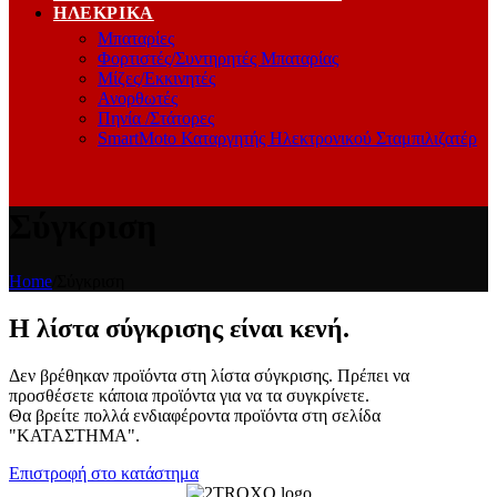
ΗΛΕΚΡΙΚΆ
Μπαταρίες
Φορτιστές/Συντηρητές Μπαταρίας
Μίζες/Εκκινητές
Ανορθωτές
Πηνία /Στάτορες
SmartMoto Καταργητής Ηλεκτρονικού Σταμπιλιζατέρ
Σύγκριση
Home
/
Σύγκριση
Η λίστα σύγκρισης είναι κενή.
Δεν βρέθηκαν προϊόντα στη λίστα σύγκρισης. Πρέπει να
προσθέσετε κάποια προϊόντα για να τα συγκρίνετε.
Θα βρείτε πολλά ενδιαφέροντα προϊόντα στη σελίδα
"ΚΑΤΑΣΤΗΜΑ".
Επιστροφή στο κατάστημα