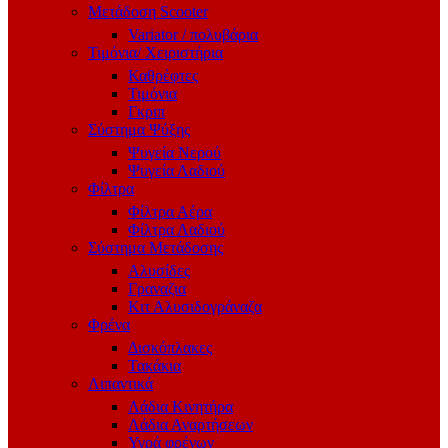
Μετάδοση Scooter
Variator / πολυβάρια
Τιμόνια/ Χειριστήρια
Καθρέφτες
Τιμόνια
Γκριπ
Σύστημα Ψύξης
Ψυγεία Νερού
Ψυγεία Λαδιού
Φίλτρα
Φίλτρα Αέρα
Φίλτρα Λαδιού
Σύστημα Μετάδοσης
Αλυσίδες
Γραναζια
Κιτ Αλυσιδογράναζα
Φρένα
Δισκόπλακες
Τακάκια
Λιπαντικά
Λάδια Κινητήρα
Λάδια Αναρτήσεων
Υγρά φρένων