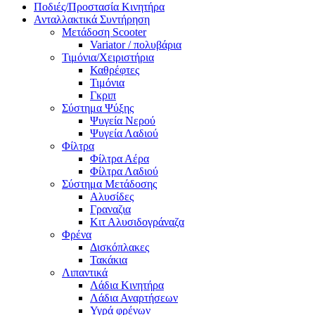
Ποδιές/Προστασία Κινητήρα
Ανταλλακτικά Συντήρηση
Μετάδοση Scooter
Variator / πολυβάρια
Τιμόνια/Χειριστήρια
Καθρέφτες
Τιμόνια
Γκριπ
Σύστημα Ψύξης
Ψυγεία Νερού
Ψυγεία Λαδιού
Φίλτρα
Φίλτρα Αέρα
Φίλτρα Λαδιού
Σύστημα Μετάδοσης
Αλυσίδες
Γραναζια
Κιτ Αλυσιδογράναζα
Φρένα
Δισκόπλακες
Τακάκια
Λιπαντικά
Λάδια Κινητήρα
Λάδια Αναρτήσεων
Υγρά φρένων