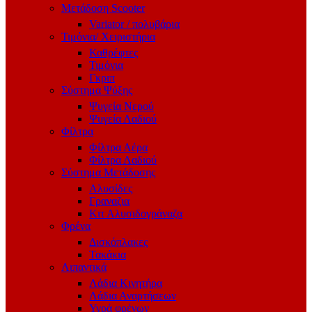
Μετάδοση Scooter
Variator / πολυβάρια
Τιμόνια/ Χειριστήρια
Καθρέφτες
Τιμόνια
Γκριπ
Σύστημα Ψύξης
Ψυγεία Νερού
Ψυγεία Λαδιού
Φίλτρα
Φίλτρα Αέρα
Φίλτρα Λαδιού
Σύστημα Μετάδοσης
Αλυσίδες
Γραναζια
Κιτ Αλυσιδογράναζα
Φρένα
Δισκόπλακες
Τακάκια
Λιπαντικά
Λάδια Κινητήρα
Λάδια Αναρτήσεων
Υγρά φρένων