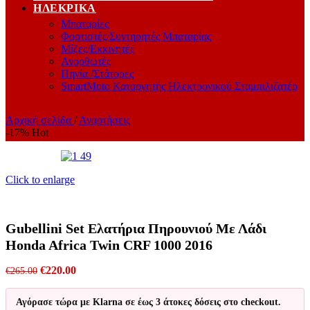
ΗΛΕΚΡΙΚΆ
Μπαταρίες
Φορτιστές/Συντηρητές Μπαταρίας
Μίζες/Εκκινητές
Ανορθωτές
Πηνία /Στάτορες
SmartMoto Καταργητής Ηλεκτρονικού Σταμπιλιζατέρ
Αρχική σελίδα
/
Αναρτήσεις
-17%
Hot
Click to enlarge
Gubellini Set Ελατήρια Πηρουνιού Με Λάδι
Honda Africa Twin CRF 1000 2016
Original
Η
€
220.00
€
265.00
price
τρέχουσα
was:
τιμή
Αγόρασε τώρα με Klarna σε έως 3 άτοκες δόσεις στο checkout.
€265.00.
είναι: