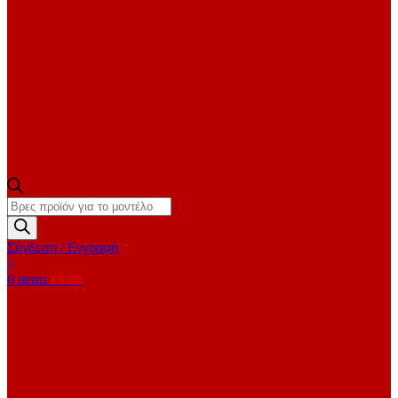
Products
search
Σύνδεση / Εγγραφή
0
0
items
€
0.00