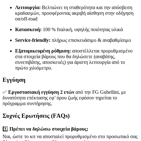
Λειτουργία:
Βελτιώνει τη σταθερότητα και την απόσβεση
κραδασμών, προσφέροντας ακριβή αίσθηση στην οδήγηση
on/off-road
Κατασκευή:
100 % Ιταλική, υψηλής ποιότητας υλικά
Service-friendly:
πλήρως επισκευάσιμο & αναβαθμίσιμο
Εξατομικευμένη ρύθμιση:
αποστέλλεται προρυθμισμένο
στα στοιχεία βάρους που θα δηλώσετε (αναβάτης,
συνεπιβάτης, αποσκευές) για άριστη λειτουργία από το
πρώτο χιλιόμετρο.
Εγγύηση
✅
Εργοστασιακή εγγύηση 2 ετών
από την FG Gubellini, με
δυνατότητα επέκτασης εφ’ όρου ζωής εφόσον τηρείται το
πρόγραμμα συντήρησης.
Συχνές Ερωτήσεις (FAQs)
1️⃣
Πρέπει να δηλώσω στοιχεία βάρους;
Ναι, ώστε το κιτ να αποσταλεί προρυθμισμένο στο προσωπικό σας