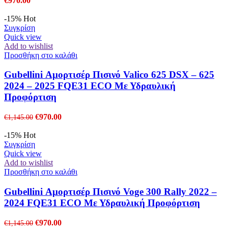
€
970.00
-15%
Hot
Συγκρίση
Quick view
Add to wishlist
Προσθήκη στο καλάθι
Gubellini Αμορτισέρ Πισινό Valico 625 DSX – 625
2024 – 2025 FQE31 ECO Με Υδραυλική
Προφόρτιση
Original
Η
€
970.00
€
1,145.00
price
τρέχουσα
was:
τιμή
-15%
Hot
€1,145.00.
είναι:
Συγκρίση
€970.00.
Quick view
Add to wishlist
Προσθήκη στο καλάθι
Gubellini Αμορτισέρ Πισινό Voge 300 Rally 2022 –
2024 FQE31 ECO Με Υδραυλική Προφόρτιση
Original
Η
€
970.00
€
1,145.00