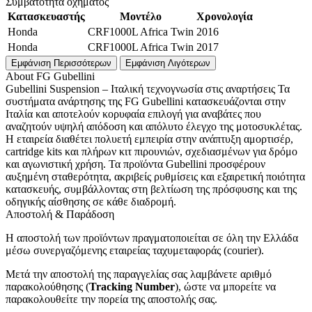
Συμβατότητα οχήματος
Κατασκευαστής
Μοντέλο
Χρονολογία
Honda
CRF1000L Africa Twin
2016
Honda
CRF1000L Africa Twin
2017
About FG Gubellini
Gubellini Suspension – Ιταλική τεχνογνωσία στις αναρτήσεις Τα
συστήματα ανάρτησης της FG Gubellini κατασκευάζονται στην
Ιταλία και αποτελούν κορυφαία επιλογή για αναβάτες που
αναζητούν υψηλή απόδοση και απόλυτο έλεγχο της μοτοσυκλέτας.
Η εταιρεία διαθέτει πολυετή εμπειρία στην ανάπτυξη αμορτισέρ,
cartridge kits και πλήρων κιτ πιρουνιών, σχεδιασμένων για δρόμο
και αγωνιστική χρήση. Τα προϊόντα Gubellini προσφέρουν
αυξημένη σταθερότητα, ακριβείς ρυθμίσεις και εξαιρετική ποιότητα
κατασκευής, συμβάλλοντας στη βελτίωση της πρόσφυσης και της
οδηγικής αίσθησης σε κάθε διαδρομή.
Αποστολή & Παράδοση
Η αποστολή των προϊόντων πραγματοποιείται σε όλη την Ελλάδα
μέσω συνεργαζόμενης εταιρείας ταχυμεταφοράς (courier).
Μετά την αποστολή της παραγγελίας σας λαμβάνετε αριθμό
παρακολούθησης (
Tracking Number
), ώστε να μπορείτε να
παρακολουθείτε την πορεία της αποστολής σας.