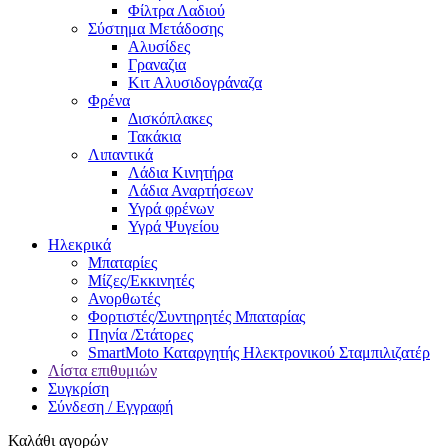
Φίλτρα Λαδιού
Σύστημα Μετάδοσης
Αλυσίδες
Γραναζια
Κιτ Αλυσιδογράναζα
Φρένα
Δισκόπλακες
Τακάκια
Λιπαντικά
Λάδια Κινητήρα
Λάδια Αναρτήσεων
Υγρά φρένων
Υγρά Ψυγείου
Ηλεκρικά
Μπαταρίες
Μίζες/Εκκινητές
Ανορθωτές
Φορτιστές/Συντηρητές Μπαταρίας
Πηνία /Στάτορες
SmartMoto Καταργητής Ηλεκτρονικού Σταμπιλιζατέρ
Λίστα επιθυμιών
Συγκρίση
Σύνδεση / Εγγραφή
Καλάθι αγορών