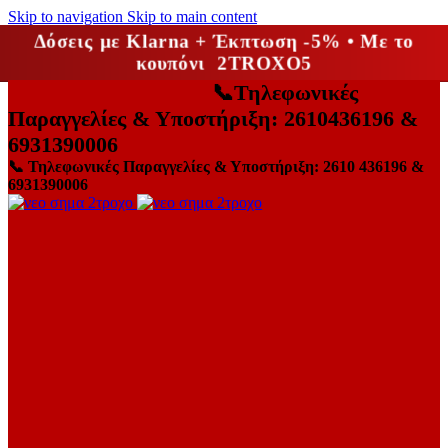
Skip to navigation
Skip to main content
Δόσεις με Klarna + Έκπτωση -5% • Με το
κουπόνι 2TROXO5
📞
Τηλεφωνικές
Παραγγελίες & Υποστήριξη: 2610436196 &
6931390006
📞
Τηλεφωνικές Παραγγελίες & Υποστήριξη: 2610 436196 &
6931390006