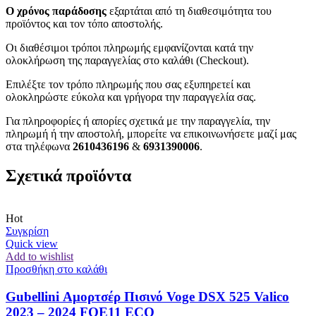
Ο χρόνος παράδοσης
εξαρτάται από τη διαθεσιμότητα του
προϊόντος και τον τόπο αποστολής.
Οι διαθέσιμοι τρόποι πληρωμής εμφανίζονται κατά την
ολοκλήρωση της παραγγελίας στο καλάθι (Checkout).
Επιλέξτε τον τρόπο πληρωμής που σας εξυπηρετεί και
ολοκληρώστε εύκολα και γρήγορα την παραγγελία σας.
Για πληροφορίες ή απορίες σχετικά με την παραγγελία, την
πληρωμή ή την αποστολή, μπορείτε να επικοινωνήσετε μαζί μας
στα τηλέφωνα
2610436196
&
6931390006
.
Σχετικά προϊόντα
Hot
Συγκρίση
Quick view
Add to wishlist
Προσθήκη στο καλάθι
Gubellini Αμορτσέρ Πισινό Voge DSX 525 Valico
2023 – 2024 FQE11 ECO