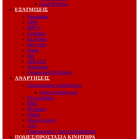
Υγρά Ψυγείου
ΕΞΑΤΜΊΣΕΙΣ
Dominator
GPR
MIVV
Leovince
Sc Project
Hp Corse
Spark
Ixil
IXRACE
Yoshimura
Σιγαστήρες/Db Killers
ΑΝΑΡΤΉΣΕΙΣ
Ανταλλακτικα Αναρτήσεων
Service Πηρουνιού
FG Gubellini
EMC
Hyperpro
Öhlins
Shock Factory
YSS
Σταμπιλιζατέρ Τιμονιού/Stabilizers
ΠΟΔΙΈΣ/ΠΡΟΣΤΑΣΊΑ ΚΙΝΗΤΉΡΑ