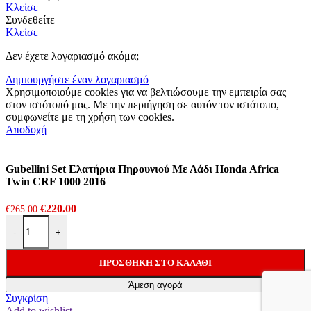
Κλείσε
Συνδεθείτε
Κλείσε
Δεν έχετε λογαριασμό ακόμα;
Δημιουργήστε έναν λογαριασμό
Χρησιμοποιούμε cookies για να βελτιώσουμε την εμπειρία σας
στον ιστότοπό μας.
Με την περιήγηση σε αυτόν τον ιστότοπο,
συμφωνείτε με τη χρήση των cookies.
Αποδοχή
Gubellini Set Ελατήρια Πηρουνιού Με Λάδι Honda Africa
Twin CRF 1000 2016
Original
Η
€
220.00
€
265.00
Gubellini Set Ελατήρια Πηρουνιού Με Λάδι Honda Africa Twin CR
price
τρέχουσα
-
+
was:
τιμή
€265.00.
είναι:
€220.00.
ΠΡΟΣΘΉΚΗ ΣΤΟ ΚΑΛΆΘΙ
Άμεση αγορά
Συγκρίση
Add to wishlist