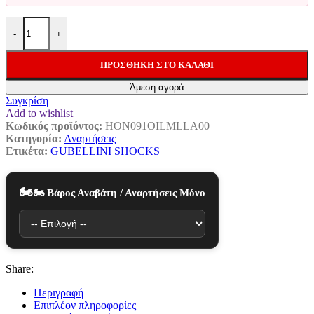
€220.00.
Gubellini Set Ελατήρια Πηρουνιού Με Λάδι Honda Africa Twin CR
-
+
ΠΡΟΣΘΉΚΗ ΣΤΟ ΚΑΛΆΘΙ
Άμεση αγορά
Συγκρίση
Add to wishlist
Κωδικός προϊόντος:
HON091OILMLLA00
Κατηγορία:
Αναρτήσεις
Ετικέτα:
GUBELLINI SHOCKS
🏍️ Βάρος Αναβάτη / Αναρτήσεις Μόνο
Share:
Περιγραφή
Επιπλέον πληροφορίες