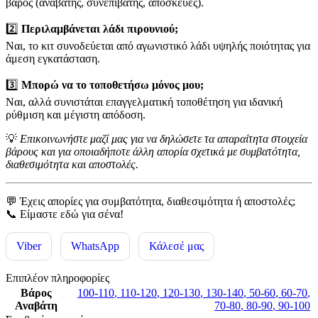
βάρος (αναβάτης, συνεπιβάτης, αποσκευές).
2️⃣
Περιλαμβάνεται λάδι πιρουνιού;
Ναι, το κιτ συνοδεύεται από αγωνιστικό λάδι υψηλής ποιότητας για
άμεση εγκατάσταση.
3️⃣
Μπορώ να το τοποθετήσω μόνος μου;
Ναι, αλλά συνιστάται επαγγελματική τοποθέτηση για ιδανική
ρύθμιση και μέγιστη απόδοση.
💡
Επικοινωνήστε μαζί μας για να δηλώσετε τα απαραίτητα στοιχεία
βάρους και για οποιαδήποτε άλλη απορία σχετικά με συμβατότητα,
διαθεσιμότητα και αποστολές.
💬 Έχεις απορίες για συμβατότητα, διαθεσιμότητα ή αποστολές;
📞 Είμαστε εδώ για σένα!
Viber
WhatsApp
Κάλεσέ μας
Επιπλέον πληροφορίες
Βάρος
100-110
,
110-120
,
120-130
,
130-140
,
50-60
,
60-70
,
Αναβάτη
70-80
,
80-90
,
90-100