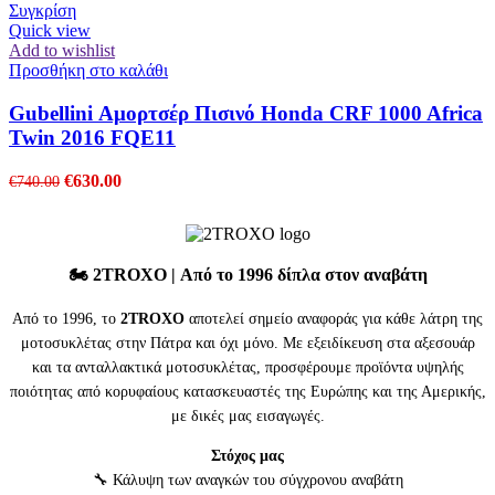
€845.00.
είναι:
Συγκρίση
€720.00.
Quick view
Add to wishlist
Προσθήκη στο καλάθι
Gubellini Αμορτσέρ Πισινό Honda CRF 1000 Africa
Twin 2016 FQE11
Original
Η
€
630.00
€
740.00
price
τρέχουσα
was:
τιμή
€740.00.
είναι:
€630.00.
🏍️
2TROXO
| Από το 1996 δίπλα στον αναβάτη
Από το 1996, το
2TROXO
αποτελεί σημείο αναφοράς για κάθε λάτρη της
μοτοσυκλέτας στην Πάτρα και όχι μόνο. Με εξειδίκευση στα αξεσουάρ
και τα ανταλλακτικά μοτοσυκλέτας, προσφέρουμε προϊόντα υψηλής
ποιότητας από κορυφαίους κατασκευαστές της Ευρώπης και της Αμερικής,
με δικές μας εισαγωγές.
Στόχος μας
🔧 Κάλυψη των αναγκών του σύγχρονου αναβάτη