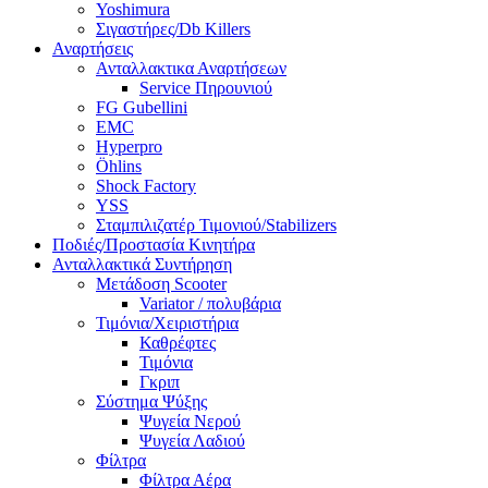
Yoshimura
Σιγαστήρες/Db Killers
Αναρτήσεις
Ανταλλακτικα Αναρτήσεων
Service Πηρουνιού
FG Gubellini
EMC
Hyperpro
Öhlins
Shock Factory
YSS
Σταμπιλιζατέρ Τιμονιού/Stabilizers
Ποδιές/Προστασία Κινητήρα
Ανταλλακτικά Συντήρηση
Μετάδοση Scooter
Variator / πολυβάρια
Τιμόνια/Χειριστήρια
Καθρέφτες
Τιμόνια
Γκριπ
Σύστημα Ψύξης
Ψυγεία Νερού
Ψυγεία Λαδιού
Φίλτρα
Φίλτρα Αέρα