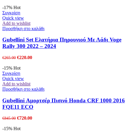
price
τρέχουσα
was:
τιμή
-17%
Hot
€1,145.00.
είναι:
Συγκρίση
€970.00.
Quick view
Add to wishlist
Προσθήκη στο καλάθι
Gubellini Set Ελατήρια Πηρουνιού Με Λάδι Voge
Rally 300 2022 – 2024
Original
Η
€
220.00
€
265.00
price
τρέχουσα
was:
τιμή
-15%
Hot
€265.00.
είναι:
Συγκρίση
€220.00.
Quick view
Add to wishlist
Προσθήκη στο καλάθι
Gubellini Αμορτσέρ Πισινό Honda CRF 1000 2016
FQE11 ECO
Original
Η
€
720.00
€
845.00
price
τρέχουσα
was:
τιμή
-15%
Hot