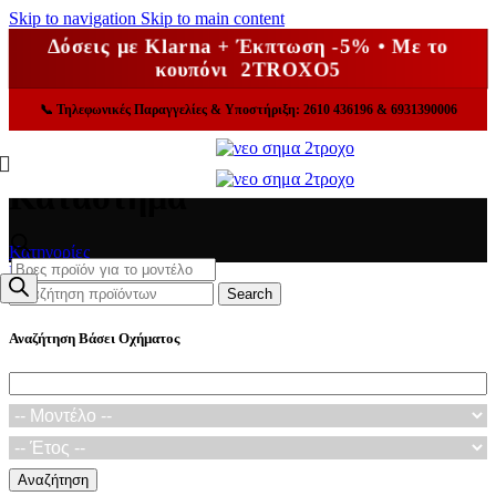
Skip to navigation
Skip to main content
Δόσεις με Klarna + Έκπτωση -5% • Με το
κουπόνι 2TROXO5
📞
Τηλεφωνικές Παραγγελίες & Υποστήριξη: 2610 436196 & 6931390006
Κατάστημα
Κατηγορίες
Products
Κλείσε
search
Search
Αναζήτηση Βάσει Οχήματος
Αναζήτηση