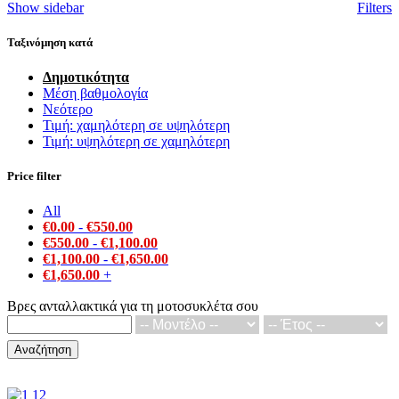
Show sidebar
Filters
popularity
Ταξινόμηση κατά
Δημοτικότητα
Μέση βαθμολογία
Νεότερο
Τιμή: χαμηλότερη σε υψηλότερη
Τιμή: υψηλότερη σε χαμηλότερη
Price filter
All
€
0.00
-
€
550.00
€
550.00
-
€
1,100.00
€
1,100.00
-
€
1,650.00
€
1,650.00
+
Βρες ανταλλακτικά για τη μοτοσυκλέτα σου
Αναζήτηση