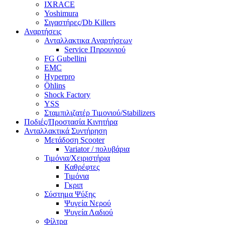
IXRACE
Yoshimura
Σιγαστήρες/Db Killers
Αναρτήσεις
Ανταλλακτικα Αναρτήσεων
Service Πηρουνιού
FG Gubellini
EMC
Hyperpro
Öhlins
Shock Factory
YSS
Σταμπιλιζατέρ Τιμονιού/Stabilizers
Ποδιές/Προστασία Κινητήρα
Ανταλλακτικά Συντήρηση
Μετάδοση Scooter
Variator / πολυβάρια
Τιμόνια/Χειριστήρια
Καθρέφτες
Τιμόνια
Γκριπ
Σύστημα Ψύξης
Ψυγεία Νερού
Ψυγεία Λαδιού
Φίλτρα