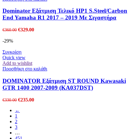
Dominator Εξάτμιση Τελικό HP1 S.Steel/Carbon
End Yamaha R1 2017 – 2019 Με Σιγαστήρα
Original
Η
€
329.00
€
360.00
price
τρέχουσα
was:
τιμή
-29%
€360.00.
είναι:
€329.00.
Συγκρίση
Quick view
Add to wishlist
Προσθήκη στο καλάθι
DOMINATOR Εξάτμιση ST ROUND Kawasaki
GTR 1400 2007-2009 (KA037DST)
Original
Η
€
235.00
€
330.00
price
τρέχουσα
←
was:
τιμή
1
€330.00.
είναι:
2
€235.00.
3
…
451