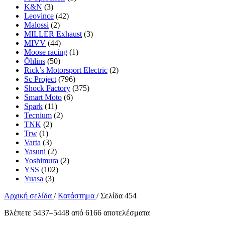
K&N
(3)
Leovince
(42)
Malossi
(2)
MILLER Exhaust
(3)
MIVV
(44)
Moose racing
(1)
Öhlins
(50)
Rick’s Motorsport Electric
(2)
Sc Project
(796)
Shock Factory
(375)
Smart Moto
(6)
Spark
(11)
Tecnium
(2)
TNK
(2)
Trw
(1)
Varta
(3)
Yasuni
(2)
Yoshimura
(2)
YSS
(102)
Yuasa
(3)
Αρχική σελίδα
/
Κατάστημα
/
Σελίδα 454
Sorted
Βλέπετε 5437–5448 από 6166 αποτελέσματα
by