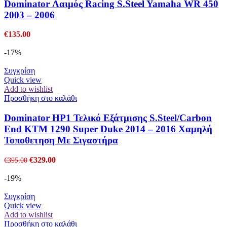
Dominator Λαιμός Racing S.Steel Yamaha WR 450
2003 – 2006
€
135.00
-17%
Συγκρίση
Quick view
Add to wishlist
Προσθήκη στο καλάθι
Dominator HP1 Τελικό Εξάτμισης S.Steel/Carbon
End KTM 1290 Super Duke 2014 – 2016 Χαμηλή
Τοποθετηση Με Σιγαστήρα
Original
Η
€
329.00
€
395.00
price
τρέχουσα
was:
τιμή
-19%
€395.00.
είναι:
€329.00.
Συγκρίση
Quick view
Add to wishlist
Προσθήκη στο καλάθι