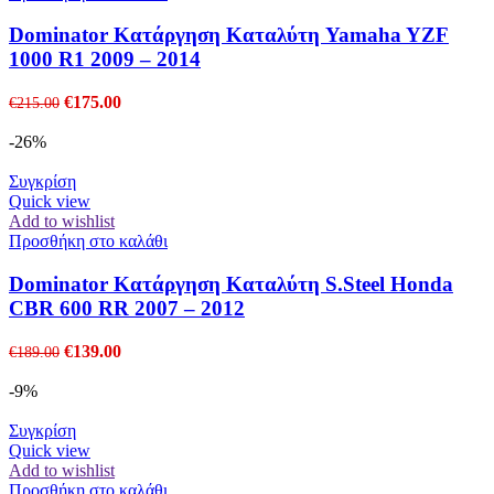
Dominator Κατάργηση Καταλύτη Yamaha YZF
1000 R1 2009 – 2014
Original
Η
€
175.00
€
215.00
price
τρέχουσα
was:
τιμή
-26%
€215.00.
είναι:
€175.00.
Συγκρίση
Quick view
Add to wishlist
Προσθήκη στο καλάθι
Dominator Kατάργηση Καταλύτη S.Steel Honda
CBR 600 RR 2007 – 2012
Original
Η
€
139.00
€
189.00
price
τρέχουσα
was:
τιμή
-9%
€189.00.
είναι:
€139.00.
Συγκρίση
Quick view
Add to wishlist
Προσθήκη στο καλάθι