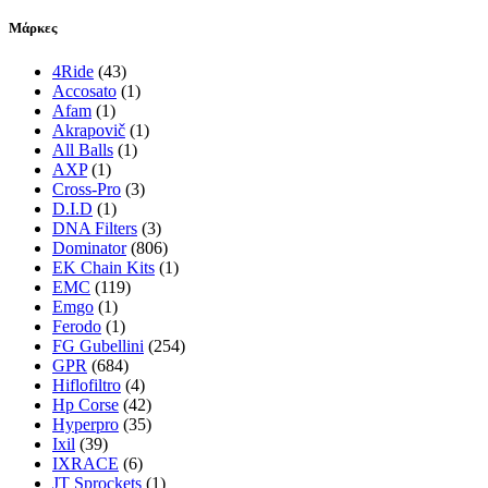
Μάρκες
4Ride
(43)
Accosato
(1)
Afam
(1)
Akrapovič
(1)
All Balls
(1)
AXP
(1)
Cross-Pro
(3)
D.I.D
(1)
DNA Filters
(3)
Dominator
(806)
EK Chain Kits
(1)
EMC
(119)
Emgo
(1)
Ferodo
(1)
FG Gubellini
(254)
GPR
(684)
Hiflofiltro
(4)
Hp Corse
(42)
Hyperpro
(35)
Ixil
(39)
IXRACE
(6)
JT Sprockets
(1)