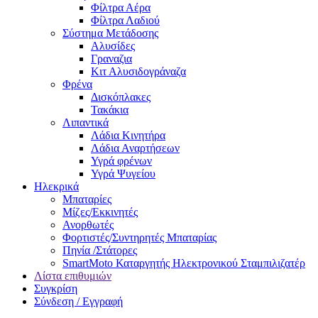
Φίλτρα Αέρα
Φίλτρα Λαδιού
Σύστημα Μετάδοσης
Αλυσίδες
Γραναζια
Κιτ Αλυσιδογράναζα
Φρένα
Δισκόπλακες
Τακάκια
Λιπαντικά
Λάδια Κινητήρα
Λάδια Αναρτήσεων
Υγρά φρένων
Υγρά Ψυγείου
Ηλεκρικά
Μπαταρίες
Μίζες/Εκκινητές
Ανορθωτές
Φορτιστές/Συντηρητές Μπαταρίας
Πηνία /Στάτορες
SmartMoto Καταργητής Ηλεκτρονικού Σταμπιλιζατέρ
Λίστα επιθυμιών
Συγκρίση
Σύνδεση / Εγγραφή