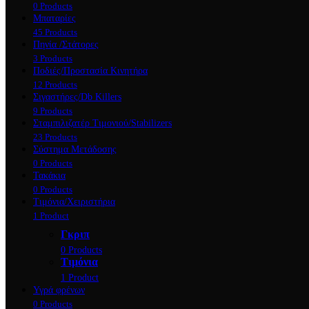
0 Products
Μπαταρίες
45 Products
Πηνία /Στάτορες
3 Products
Ποδιές/Προστασία Κινητήρα
12 Products
Σιγαστήρες/Db Killers
9 Products
Σταμπιλιζατέρ Τιμονιού/Stabilizers
23 Products
Σύστημα Μετάδοσης
0 Products
Τακάκια
0 Products
Τιμόνια/Χειριστήρια
1 Product
Γκριπ
0 Products
Τιμόνια
1 Product
Υγρά φρένων
0 Products