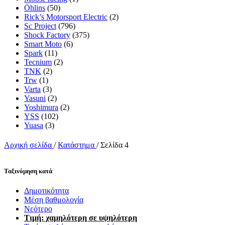
Öhlins
(50)
Rick’s Motorsport Electric
(2)
Sc Project
(796)
Shock Factory
(375)
Smart Moto
(6)
Spark
(11)
Tecnium
(2)
TNK
(2)
Trw
(1)
Varta
(3)
Yasuni
(2)
Yoshimura
(2)
YSS
(102)
Yuasa
(3)
Αρχική σελίδα
/
Κατάστημα
/
Σελίδα 4
Ταξινόμηση κατά
Δημοτικότητα
Μέση βαθμολογία
Νεότερο
Τιμή: χαμηλότερη σε υψηλότερη