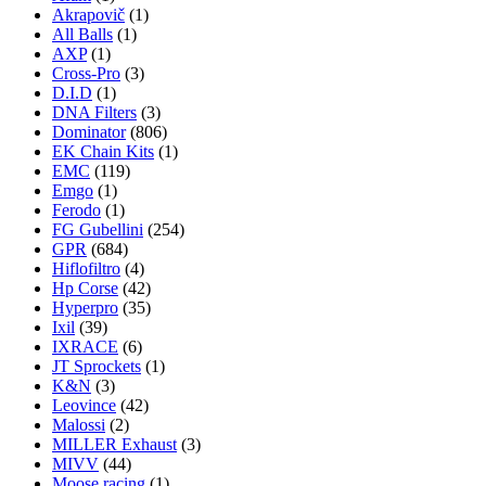
Akrapovič
(1)
All Balls
(1)
AXP
(1)
Cross-Pro
(3)
D.I.D
(1)
DNA Filters
(3)
Dominator
(806)
EK Chain Kits
(1)
EMC
(119)
Emgo
(1)
Ferodo
(1)
FG Gubellini
(254)
GPR
(684)
Hiflofiltro
(4)
Hp Corse
(42)
Hyperpro
(35)
Ixil
(39)
IXRACE
(6)
JT Sprockets
(1)
K&N
(3)
Leovince
(42)
Malossi
(2)
MILLER Exhaust
(3)
MIVV
(44)
Moose racing
(1)