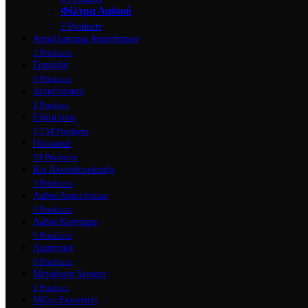
Φίλτρα Λαδιού
2 Products
Ανταλλακτικα Αναρτήσεων
2 Products
Γραναζια
0 Products
Δισκόπλακες
1 Product
Εξατμίσεις
1,734 Products
Ηλεκρικά
59 Products
Κιτ Αλυσιδογράναζα
3 Products
Λάδια Αναρτήσεων
0 Products
Λάδια Κινητήρα
0 Products
Λιπαντικά
0 Products
Μετάδοση Scooter
1 Product
Μίζες/Εκκινητές