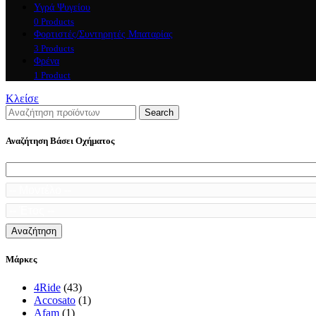
Υγρά Ψυγείου
0 Products
Φορτιστές/Συντηρητές Μπαταρίας
3 Products
Φρένα
1 Product
Κλείσε
Search
Αναζήτηση Βάσει Οχήματος
Αναζήτηση
Μάρκες
4Ride
(43)
Accosato
(1)
Afam
(1)