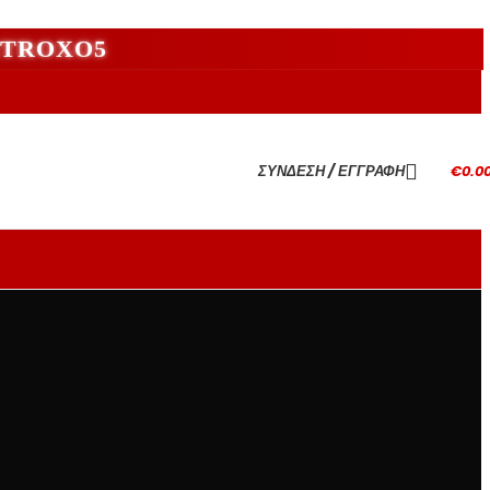
ι 2TROXO5
ΣΎΝΔΕΣΗ / ΕΓΓΡΑΦΉ
€
0.0