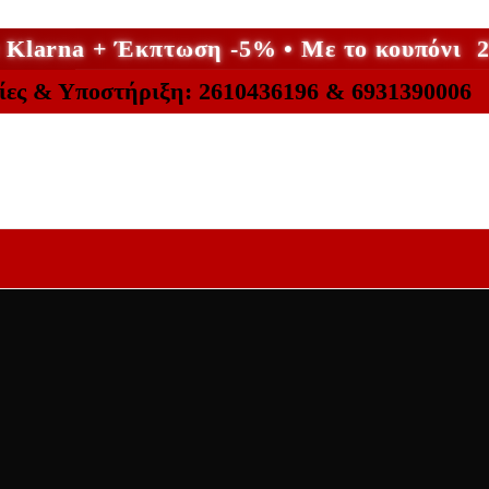
ε Klarna + Έκπτωση -5% • Με το κουπόν
ίες & Υποστήριξη: 2610436196 & 6931390006