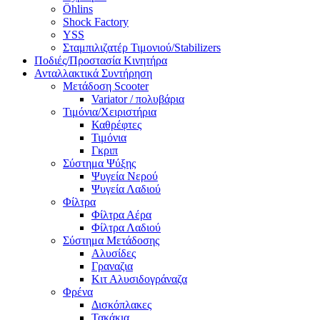
Öhlins
Shock Factory
YSS
Σταμπιλιζατέρ Τιμονιού/Stabilizers
Ποδιές/Προστασία Κινητήρα
Ανταλλακτικά Συντήρηση
Μετάδοση Scooter
Variator / πολυβάρια
Τιμόνια/Χειριστήρια
Καθρέφτες
Τιμόνια
Γκριπ
Σύστημα Ψύξης
Ψυγεία Νερού
Ψυγεία Λαδιού
Φίλτρα
Φίλτρα Αέρα
Φίλτρα Λαδιού
Σύστημα Μετάδοσης
Αλυσίδες
Γραναζια
Κιτ Αλυσιδογράναζα
Φρένα
Δισκόπλακες
Τακάκια