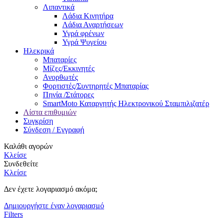
Λιπαντικά
Λάδια Κινητήρα
Λάδια Αναρτήσεων
Υγρά φρένων
Υγρά Ψυγείου
Ηλεκρικά
Μπαταρίες
Μίζες/Εκκινητές
Ανορθωτές
Φορτιστές/Συντηρητές Μπαταρίας
Πηνία /Στάτορες
SmartMoto Καταργητής Ηλεκτρονικού Σταμπιλιζατέρ
Λίστα επιθυμιών
Συγκρίση
Σύνδεση / Εγγραφή
Καλάθι αγορών
Κλείσε
Συνδεθείτε
Κλείσε
Δεν έχετε λογαριασμό ακόμα;
Δημιουργήστε έναν λογαριασμό
Filters