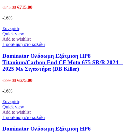
Original
Η
€
715.00
€
845.00
price
τρέχουσα
was:
τιμή
-16%
€845.00.
είναι:
€715.00.
Συγκρίση
Quick view
Add to wishlist
Προσθήκη στο καλάθι
Dominator Ολόσωμη Εξάτμιση HP8
Titanium/Carbon End CF Moto 675 SR/R 2024 –
2025 Με Σιγαστήρα (DB Killer)
Original
Η
€
675.00
€
799.00
price
τρέχουσα
was:
τιμή
-16%
€799.00.
είναι:
€675.00.
Συγκρίση
Quick view
Add to wishlist
Προσθήκη στο καλάθι
Dominator Ολόσωμη Εξάτμιση HP6