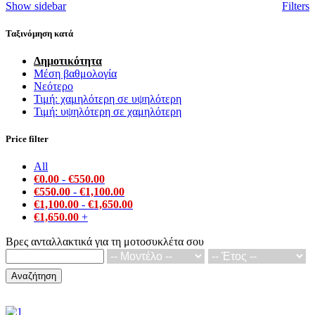
Show sidebar
Filters
popularity
Ταξινόμηση κατά
Δημοτικότητα
Μέση βαθμολογία
Νεότερο
Τιμή: χαμηλότερη σε υψηλότερη
Τιμή: υψηλότερη σε χαμηλότερη
Price filter
All
€
0.00
-
€
550.00
€
550.00
-
€
1,100.00
€
1,100.00
-
€
1,650.00
€
1,650.00
+
Βρες ανταλλακτικά για τη μοτοσυκλέτα σου
Αναζήτηση