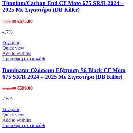
Titanium/Carbon End CF Moto 675 SR/R 2024 –
2025 Με Σιγαστήρα (DB Killer)
Original
Η
€
675.00
€
799.00
price
τρέχουσα
was:
τιμή
-17%
€799.00.
είναι:
€675.00.
Συγκρίση
Quick view
Add to wishlist
Προσθήκη στο καλάθι
Dominator Ολόσωμη Εξάτμιση S6 Black CF Moto
675 SR/R 2024 – 2025 Με Σιγαστήρα (DB Killer)
Original
Η
€
599.00
€
725.00
price
τρέχουσα
was:
τιμή
-16%
€725.00.
είναι:
€599.00.
Συγκρίση
Quick view
Add to wishlist
Προσθήκη στο καλάθι