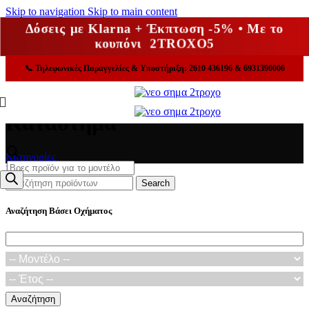
Skip to navigation
Skip to main content
Δόσεις με Klarna + Έκπτωση -5% • Με το
κουπόνι 2TROXO5
📞
Τηλεφωνικές Παραγγελίες & Υποστήριξη: 2610 436196 & 6931390006
Κατάστημα
Κατηγορίες
Products
Κλείσε
search
Search
Αναζήτηση Βάσει Οχήματος
Αναζήτηση