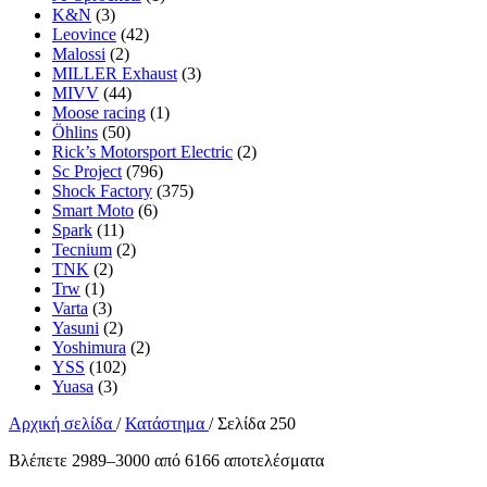
K&N
(3)
Leovince
(42)
Malossi
(2)
MILLER Exhaust
(3)
MIVV
(44)
Moose racing
(1)
Öhlins
(50)
Rick’s Motorsport Electric
(2)
Sc Project
(796)
Shock Factory
(375)
Smart Moto
(6)
Spark
(11)
Tecnium
(2)
TNK
(2)
Trw
(1)
Varta
(3)
Yasuni
(2)
Yoshimura
(2)
YSS
(102)
Yuasa
(3)
Αρχική σελίδα
/
Κατάστημα
/
Σελίδα 250
Sorted
Βλέπετε 2989–3000 από 6166 αποτελέσματα
by