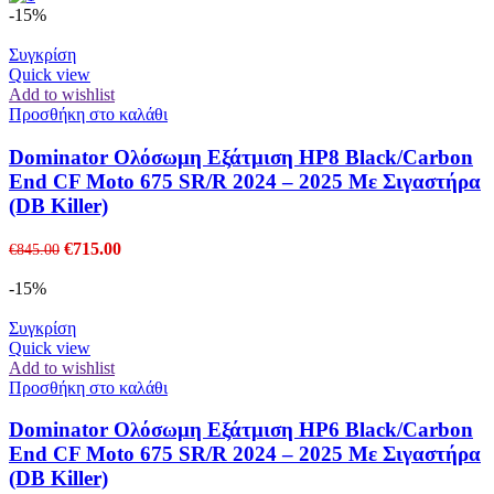
-15%
Συγκρίση
Quick view
Add to wishlist
Προσθήκη στο καλάθι
Dominator Ολόσωμη Εξάτμιση HP8 Black/Carbon
End CF Moto 675 SR/R 2024 – 2025 Με Σιγαστήρα
(DB Killer)
Original
Η
€
715.00
€
845.00
price
τρέχουσα
was:
τιμή
-15%
€845.00.
είναι:
€715.00.
Συγκρίση
Quick view
Add to wishlist
Προσθήκη στο καλάθι
Dominator Ολόσωμη Εξάτμιση HP6 Black/Carbon
End CF Moto 675 SR/R 2024 – 2025 Με Σιγαστήρα
(DB Killer)