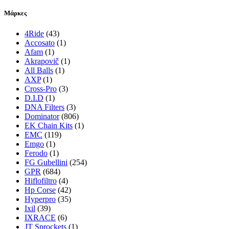
Μάρκες
4Ride
(43)
Accosato
(1)
Afam
(1)
Akrapovič
(1)
All Balls
(1)
AXP
(1)
Cross-Pro
(3)
D.I.D
(1)
DNA Filters
(3)
Dominator
(806)
EK Chain Kits
(1)
EMC
(119)
Emgo
(1)
Ferodo
(1)
FG Gubellini
(254)
GPR
(684)
Hiflofiltro
(4)
Hp Corse
(42)
Hyperpro
(35)
Ixil
(39)
IXRACE
(6)
JT Sprockets
(1)