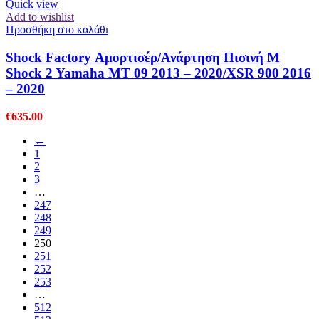
Quick view
Add to wishlist
Προσθήκη στο καλάθι
Shock Factory Αμορτισέρ/Ανάρτηση Πισινή M
Shock 2 Yamaha MT 09 2013 – 2020/XSR 900 2016
– 2020
€
635.00
←
1
2
3
…
247
248
249
250
251
252
253
…
512