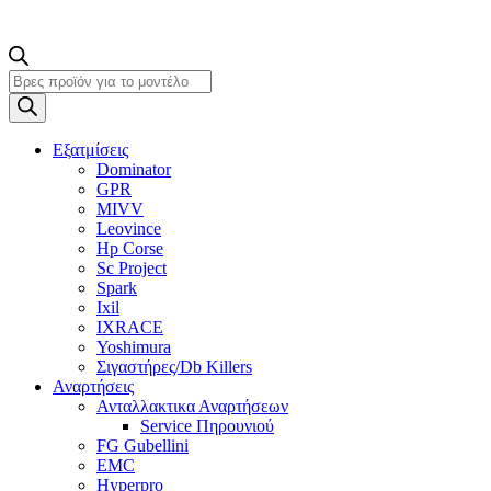
Products
search
Εξατμίσεις
Dominator
GPR
MIVV
Leovince
Hp Corse
Sc Project
Spark
Ixil
IXRACE
Yoshimura
Σιγαστήρες/Db Killers
Αναρτήσεις
Ανταλλακτικα Αναρτήσεων
Service Πηρουνιού
FG Gubellini
EMC
Hyperpro