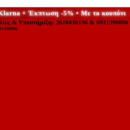
 Klarna + Έκπτωση -5% • Με το κουπό
λίες & Υποστήριξη: 2610436196 & 6931390006
31390006