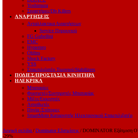
Yoshimura
Σιγαστήρες/Db Killers
ΑΝΑΡΤΉΣΕΙΣ
Ανταλλακτικα Αναρτήσεων
Service Πηρουνιού
FG Gubellini
EMC
Hyperpro
Öhlins
Shock Factory
YSS
Σταμπιλιζατέρ Τιμονιού/Stabilizers
ΠΟΔΙΈΣ/ΠΡΟΣΤΑΣΊΑ ΚΙΝΗΤΉΡΑ
ΗΛΕΚΡΙΚΆ
Μπαταρίες
Φορτιστές/Συντηρητές Μπαταρίας
Μίζες/Εκκινητές
Ανορθωτές
Πηνία /Στάτορες
SmartMoto Καταργητής Ηλεκτρονικού Σταμπιλιζατέρ
Αρχική σελίδα
/
Dominator Εξατμίσεις
/
DOMINATOR Εξάτμιση O
-29%