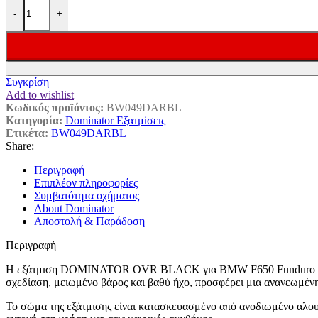
DOMINATOR Εξάτμιση OVR BLACK για BMW F650 Funduro (
-
+
Συγκρίση
Add to wishlist
Κωδικός προϊόντος:
BW049DARBL
Κατηγορία:
Dominator Εξατμίσεις
Ετικέτα:
BW049DARBL
Share:
Περιγραφή
Επιπλέον πληροφορίες
Συμβατότητα οχήματος
About Dominator
Αποστολή & Παράδοση
Περιγραφή
Η εξάτμιση DOMINATOR OVR BLACK για BMW F650 Funduro αποτελε
σχεδίαση, μειωμένο βάρος και βαθύ ήχο, προσφέρει μια ανανεωμένη
Το σώμα της εξάτμισης είναι κατασκευασμένο από ανοδιωμένο αλουμ