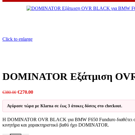
Click to enlarge
DOMINATOR Εξάτμιση OVR
Original
Η
€
270.00
€
380.00
price
τρέχουσα
was:
τιμή
Αγόρασε τώρα με Klarna σε έως 3 άτοκες δόσεις στο checkout.
€380.00.
είναι:
€270.00.
Η DOMINATOR OVR BLACK για BMW F650 Funduro διαθέτει σώμα απ
κινητήρα και χαρακτηριστικό βαθύ ήχο DOMINATOR.