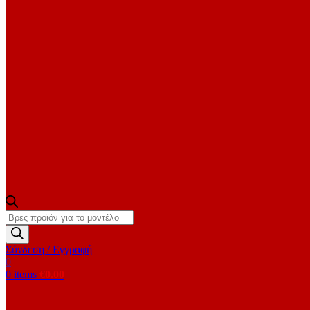
Products
search
Σύνδεση / Εγγραφή
0
0
items
€
0.00