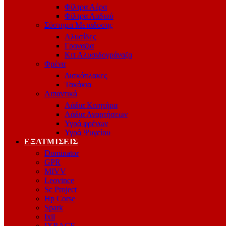
Φίλτρα Αέρα
Φίλτρα Λαδιού
Σύστημα Μετάδοσης
Αλυσίδες
Γραναζια
Κιτ Αλυσιδογράναζα
Φρένα
Δισκόπλακες
Τακάκια
Λιπαντικά
Λάδια Κινητήρα
Λάδια Αναρτήσεων
Υγρά φρένων
Υγρά Ψυγείου
ΕΞΑΤΜΊΣΕΙΣ
Dominator
GPR
MIVV
Leovince
Sc Project
Hp Corse
Spark
Ixil
IXRACE