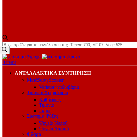
Products
search
0
items
ΑΝΤΑΛΛΑΚΤΙΚΆ ΣΥΝΤΉΡΗΣΗ
Μετάδοση Scooter
Variator / πολυβάρια
Τιμόνια/ Χειριστήρια
Καθρέφτες
Τιμόνια
Γκριπ
Σύστημα Ψύξης
Ψυγεία Νερού
Ψυγεία Λαδιού
Φίλτρα