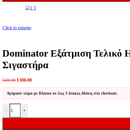
Click to enlarge
Dominator Εξάτμιση Τελικό 
Σιγαστήρα
Original
Η
€
380.00
€
460.00
price
τρέχουσα
was:
τιμή
Αγόρασε τώρα με Klarna σε έως 3 άτοκες δόσεις στο checkout.
€460.00.
είναι:
€380.00.
Dominator Εξάτμιση Τελικό HP1 Black/Carbon End Honda CBF 250
-
+