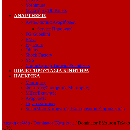
Yoshimura
Σιγαστήρες/Db Killers
ΑΝΑΡΤΉΣΕΙΣ
Ανταλλακτικα Αναρτήσεων
Service Πηρουνιού
FG Gubellini
EMC
Hyperpro
Öhlins
Shock Factory
YSS
Σταμπιλιζατέρ Τιμονιού/Stabilizers
ΠΟΔΙΈΣ/ΠΡΟΣΤΑΣΊΑ ΚΙΝΗΤΉΡΑ
ΗΛΕΚΡΙΚΆ
Μπαταρίες
Φορτιστές/Συντηρητές Μπαταρίας
Μίζες/Εκκινητές
Ανορθωτές
Πηνία /Στάτορες
SmartMoto Καταργητής Ηλεκτρονικού Σταμπιλιζατέρ
Αρχική σελίδα
/
Dominator Εξατμίσεις
/
Dominator Εξάτμιση Τελικ
-17%