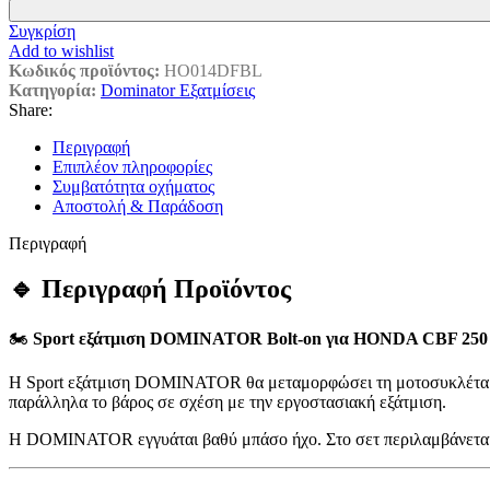
Συγκρίση
Add to wishlist
Κωδικός προϊόντος:
HO014DFBL
Κατηγορία:
Dominator Εξατμίσεις
Share:
Περιγραφή
Επιπλέον πληροφορίες
Συμβατότητα οχήματος
Αποστολή & Παράδοση
Περιγραφή
🔹 Περιγραφή Προϊόντος
🏍️
Sport εξάτμιση DOMINATOR Bolt-on για HONDA CBF 250 
Η Sport εξάτμιση DOMINATOR θα μεταμορφώσει τη μοτοσυκλέτα σου
παράλληλα το βάρος σε σχέση με την εργοστασιακή εξάτμιση.
Η DOMINATOR εγγυάται βαθύ μπάσο ήχο. Στο σετ περιλαμβάνετα