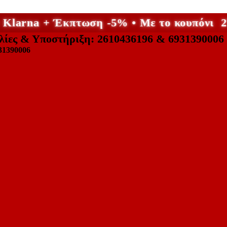
ε Klarna + Έκπτωση -5% • Με το κουπόν
λίες & Υποστήριξη: 2610436196 & 6931390006
31390006