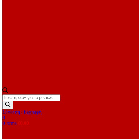
Products
search
Σύνδεση / Εγγραφή
0
0
items
€
0.00