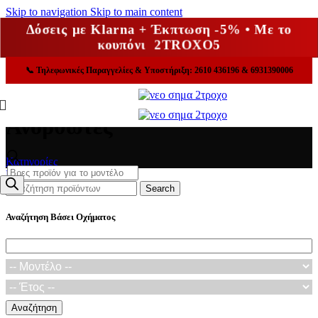
Skip to navigation
Skip to main content
Δόσεις με Klarna + Έκπτωση -5% • Με το
κουπόνι 2TROXO5
📞
Τηλεφωνικές Παραγγελίες & Υποστήριξη: 2610 436196 & 6931390006
Ανορθωτές
Κατηγορίες
Products
Κλείσε
search
Search
Αναζήτηση Βάσει Οχήματος
Αναζήτηση