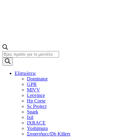
Products
search
Εξατμίσεις
Dominator
GPR
MIVV
Leovince
Hp Corse
Sc Project
Spark
Ixil
IXRACE
Yoshimura
Σιγαστήρες/Db Killers