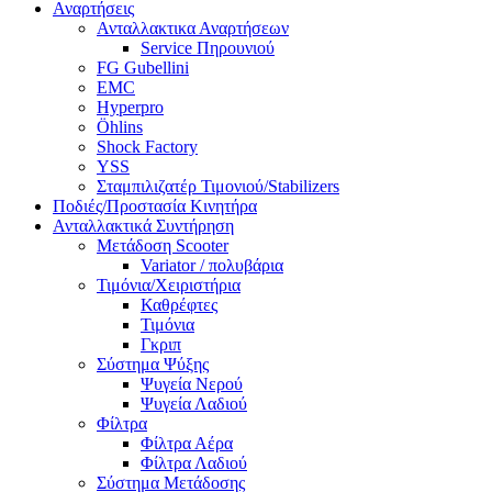
Αναρτήσεις
Ανταλλακτικα Αναρτήσεων
Service Πηρουνιού
FG Gubellini
EMC
Hyperpro
Öhlins
Shock Factory
YSS
Σταμπιλιζατέρ Τιμονιού/Stabilizers
Ποδιές/Προστασία Κινητήρα
Ανταλλακτικά Συντήρηση
Μετάδοση Scooter
Variator / πολυβάρια
Τιμόνια/Χειριστήρια
Καθρέφτες
Τιμόνια
Γκριπ
Σύστημα Ψύξης
Ψυγεία Νερού
Ψυγεία Λαδιού
Φίλτρα
Φίλτρα Αέρα
Φίλτρα Λαδιού
Σύστημα Μετάδοσης