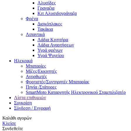
Αλυσίδες
Γραναζια
Κιτ Αλυσιδογράναζα
Φρένα
Δισκόπλακες
Τακάκια
Λιπαντικά
Λάδια Κινητήρα
Λάδια Αναρτήσεων
Υγρά φρένων
Υγρά Ψυγείου
Ηλεκρικά
Μπαταρίες
Μίζες/Εκκινητές
Ανορθωτές
Φορτιστές/Συντηρητές Μπαταρίας
Πηνία /Στάτορες
SmartMoto Καταργητής Ηλεκτρονικού Σταμπιλιζατέρ
Λίστα επιθυμιών
Συγκρίση
Σύνδεση / Εγγραφή
Καλάθι αγορών
Κλείσε
Συνδεθείτε