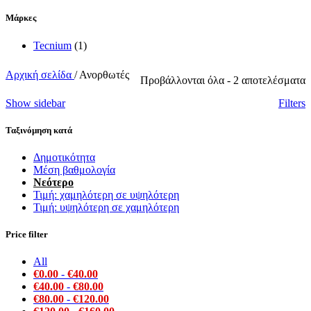
Μάρκες
Tecnium
(1)
Αρχική σελίδα
/
Ανορθωτές
S
Προβάλλονται όλα - 2 αποτελέσματα
b
Show sidebar
Filters
l
Ταξινόμηση κατά
Δημοτικότητα
Μέση βαθμολογία
Νεότερο
Τιμή: χαμηλότερη σε υψηλότερη
Τιμή: υψηλότερη σε χαμηλότερη
Price filter
All
€
0.00
-
€
40.00
€
40.00
-
€
80.00
€
80.00
-
€
120.00