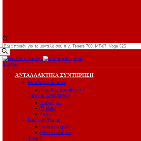
Products
search
0
items
ΑΝΤΑΛΛΑΚΤΙΚΆ ΣΥΝΤΉΡΗΣΗ
Μετάδοση Scooter
Variator / πολυβάρια
Τιμόνια/ Χειριστήρια
Καθρέφτες
Τιμόνια
Γκριπ
Σύστημα Ψύξης
Ψυγεία Νερού
Ψυγεία Λαδιού
Φίλτρα