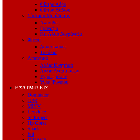
Φίλτρα Αέρα
Φίλτρα Λαδιού
Σύστημα Μετάδοσης
Αλυσίδες
Γραναζια
Κιτ Αλυσιδογράναζα
Φρένα
Δισκόπλακες
Τακάκια
Λιπαντικά
Λάδια Κινητήρα
Λάδια Αναρτήσεων
Υγρά φρένων
Υγρά Ψυγείου
ΕΞΑΤΜΊΣΕΙΣ
Dominator
GPR
MIVV
Leovince
Sc Project
Hp Corse
Spark
Ixil
IXRACE