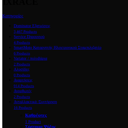
IXRACE
Κατηγορίες
Dominator Εξατμίσεις
3,467 Products
Service Πηρουνιού
4 Products
SmartMoto Καταργητής Ηλεκτρονικού Σταμπιλιζατέρ
6 Products
Variator / πολυβάρια
2 Products
Αλυσίδες
0 Products
Αναρτήσεις
914 Products
Ανορθωτές
2 Products
Ανταλλακτικά /Συντήρηση
16 Products
Καθρέφτες
1 Product
Σύστημα Ψύξης