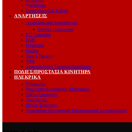
Yoshimura
Σιγαστήρες/Db Killers
ΑΝΑΡΤΉΣΕΙΣ
Ανταλλακτικα Αναρτήσεων
Service Πηρουνιού
FG Gubellini
EMC
Hyperpro
Öhlins
Shock Factory
YSS
Σταμπιλιζατέρ Τιμονιού/Stabilizers
ΠΟΔΙΈΣ/ΠΡΟΣΤΑΣΊΑ ΚΙΝΗΤΉΡΑ
ΗΛΕΚΡΙΚΆ
Μπαταρίες
Φορτιστές/Συντηρητές Μπαταρίας
Μίζες/Εκκινητές
Ανορθωτές
Πηνία /Στάτορες
SmartMoto Καταργητής Ηλεκτρονικού Σταμπιλιζατέρ