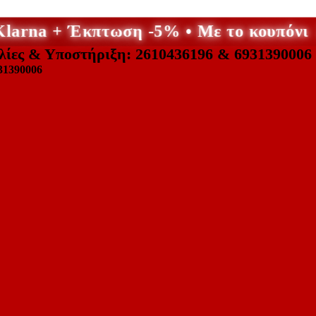
 Klarna + Έκπτωση -5% • Με το κουπό
λίες & Υποστήριξη: 2610436196 & 6931390006
31390006