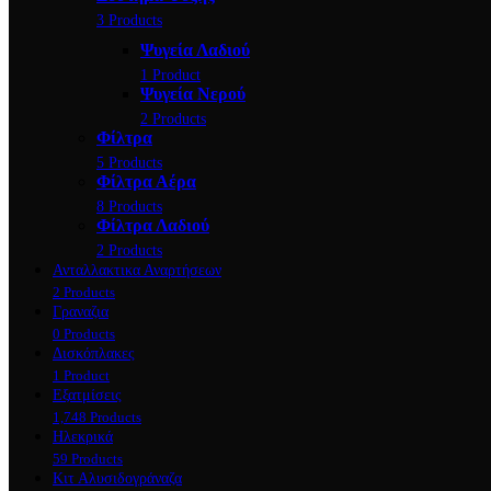
3 Products
Ψυγεία Λαδιού
1 Product
Ψυγεία Νερού
2 Products
Φίλτρα
5 Products
Φίλτρα Αέρα
8 Products
Φίλτρα Λαδιού
2 Products
Ανταλλακτικα Αναρτήσεων
2 Products
Γραναζια
0 Products
Δισκόπλακες
1 Product
Εξατμίσεις
1,748 Products
Ηλεκρικά
59 Products
Κιτ Αλυσιδογράναζα