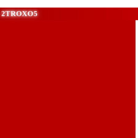
νι 2TROXO5