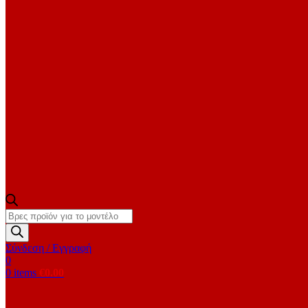
Products
search
Σύνδεση / Εγγραφή
0
0
items
€
0.00