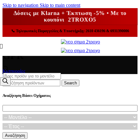
Skip to navigation
Skip to main content
Δόσεις με Klarna + Έκπτωση -5% • Με το
κουπόνι 2TROXO5
📞
Τηλεφωνικές Παραγγελίες & Υποστήριξη: 2610 436196 & 6931390006
GPR
Κατηγορίες
Products
Κλείσε
search
Search
Αναζήτηση Βάσει Οχήματος
Αναζήτηση