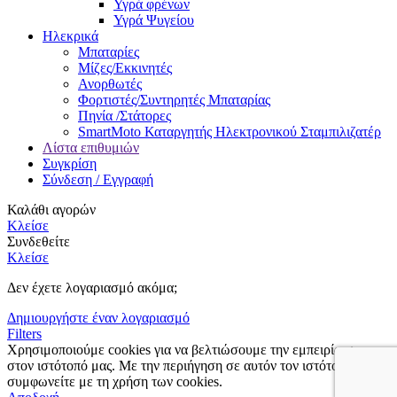
Υγρά φρένων
Υγρά Ψυγείου
Ηλεκρικά
Μπαταρίες
Μίζες/Εκκινητές
Ανορθωτές
Φορτιστές/Συντηρητές Μπαταρίας
Πηνία /Στάτορες
SmartMoto Καταργητής Ηλεκτρονικού Σταμπιλιζατέρ
Λίστα επιθυμιών
Συγκρίση
Σύνδεση / Εγγραφή
Καλάθι αγορών
Κλείσε
Συνδεθείτε
Κλείσε
Δεν έχετε λογαριασμό ακόμα;
Δημιουργήστε έναν λογαριασμό
Filters
Χρησιμοποιούμε cookies για να βελτιώσουμε την εμπειρία σας
στον ιστότοπό μας.
Με την περιήγηση σε αυτόν τον ιστότοπο,
συμφωνείτε με τη χρήση των cookies.