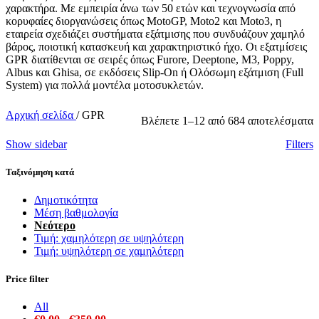
χαρακτήρα. Με εμπειρία άνω των 50 ετών και τεχνογνωσία από
κορυφαίες διοργανώσεις όπως MotoGP, Moto2 και Moto3, η
εταιρεία σχεδιάζει συστήματα εξάτμισης που συνδυάζουν χαμηλό
βάρος, ποιοτική κατασκευή και χαρακτηριστικό ήχο. Οι εξατμίσεις
GPR διατίθενται σε σειρές όπως Furore, Deeptone, M3, Poppy,
Albus και Ghisa, σε εκδόσεις Slip-On ή Ολόσωμη εξάτμιση (Full
System) για πολλά μοντέλα μοτοσυκλετών.
Αρχική σελίδα
/
GPR
S
Βλέπετε 1–12 από 684 αποτελέσματα
b
Show sidebar
Filters
l
Ταξινόμηση κατά
Δημοτικότητα
Μέση βαθμολογία
Νεότερο
Τιμή: χαμηλότερη σε υψηλότερη
Τιμή: υψηλότερη σε χαμηλότερη
Price filter
All