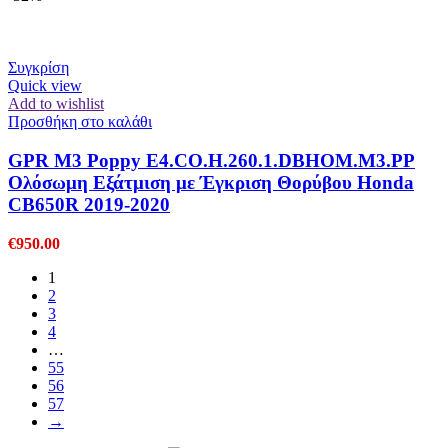
Συγκρίση
Quick view
Add to wishlist
Προσθήκη στο καλάθι
GPR M3 Poppy E4.CO.H.260.1.DBHOM.M3.PP
Ολόσωμη Εξάτμιση με Έγκριση Θορύβου Honda
CB650R 2019-2020
€
950.00
1
2
3
4
…
55
56
57
→