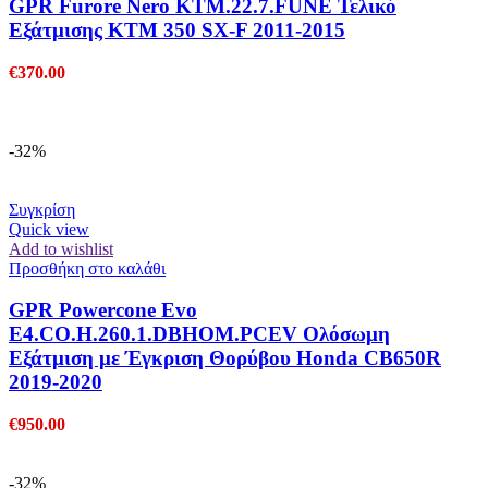
GPR Furore Nero KTM.22.7.FUNE Τελικό
Εξάτμισης KTM 350 SX-F 2011-2015
€
370.00
-32%
Συγκρίση
Quick view
Add to wishlist
Προσθήκη στο καλάθι
GPR Powercone Evo
E4.CO.H.260.1.DBHOM.PCEV Ολόσωμη
Εξάτμιση με Έγκριση Θορύβου Honda CB650R
2019-2020
€
950.00
-32%