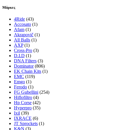
Μάρκες
4Ride
(43)
Accosato
(1)
Afam
(1)
Akrapovič
(1)
All Balls
(1)
AXP
(1)
Cross-Pro
(3)
D.I.D
(1)
DNA Filters
(3)
Dominator
(806)
EK Chain Kits
(1)
EMC
(119)
Emgo
(1)
Ferodo
(1)
FG Gubellini
(254)
Hiflofiltro
(4)
Hp Corse
(42)
Hyperpro
(35)
Ixil
(39)
IXRACE
(6)
JT Sprockets
(1)
K&N
(3)