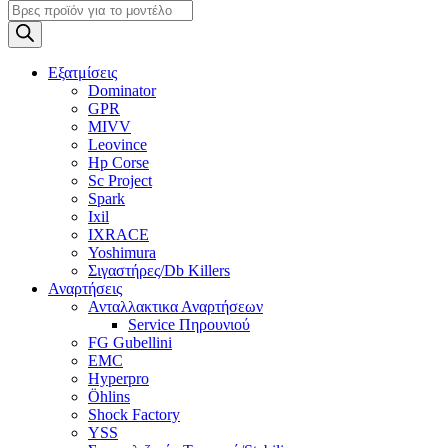
Products
search
Εξατμίσεις
Dominator
GPR
MIVV
Leovince
Hp Corse
Sc Project
Spark
Ixil
IXRACE
Yoshimura
Σιγαστήρες/Db Killers
Αναρτήσεις
Ανταλλακτικα Αναρτήσεων
Service Πηρουνιού
FG Gubellini
EMC
Hyperpro
Öhlins
Shock Factory
YSS