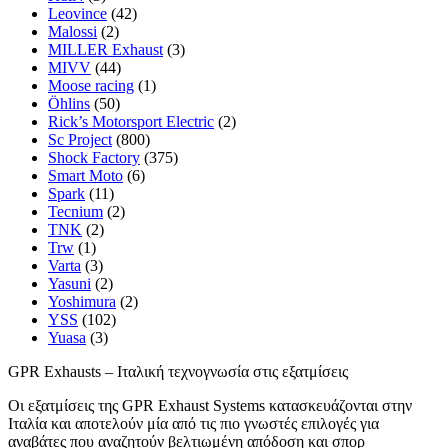
Leovince
(42)
Malossi
(2)
MILLER Exhaust
(3)
MIVV
(44)
Moose racing
(1)
Öhlins
(50)
Rick’s Motorsport Electric
(2)
Sc Project
(800)
Shock Factory
(375)
Smart Moto
(6)
Spark
(11)
Tecnium
(2)
TNK
(2)
Trw
(1)
Varta
(3)
Yasuni
(2)
Yoshimura
(2)
YSS
(102)
Yuasa
(3)
GPR Exhausts – Ιταλική τεχνογνωσία στις εξατμίσεις
Οι εξατμίσεις της GPR Exhaust Systems κατασκευάζονται στην
Ιταλία και αποτελούν μία από τις πιο γνωστές επιλογές για
αναβάτες που αναζητούν βελτιωμένη απόδοση και σπορ