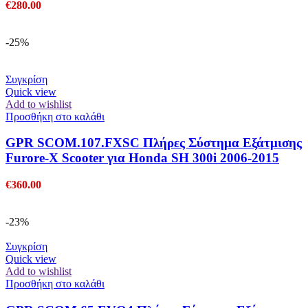
€
280.00
-25%
Συγκρίση
Quick view
Add to wishlist
Προσθήκη στο καλάθι
GPR SCOM.107.FXSC Πλήρες Σύστημα Εξάτμισης
Furore-X Scooter για Honda SH 300i 2006-2015
€
360.00
-23%
Συγκρίση
Quick view
Add to wishlist
Προσθήκη στο καλάθι