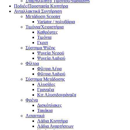
Σταμπιλιζατέρ Τιμονιού/Stabilizers
Ποδιές/Προστασία Κινητήρα
Ανταλλακτικά Συντήρηση
Μετάδοση Scooter
Variator / πολυβάρια
Τιμόνια/Χειριστήρια
Καθρέφτες
Τιμόνια
Γκριπ
Σύστημα Ψύξης
Ψυγεία Νερού
Ψυγεία Λαδιού
Φίλτρα
Φίλτρα Αέρα
Φίλτρα Λαδιού
Σύστημα Μετάδοσης
Αλυσίδες
Γραναζια
Κιτ Αλυσιδογράναζα
Φρένα
Δισκόπλακες
Τακάκια
Λιπαντικά
Λάδια Κινητήρα
Λάδια Αναρτήσεων