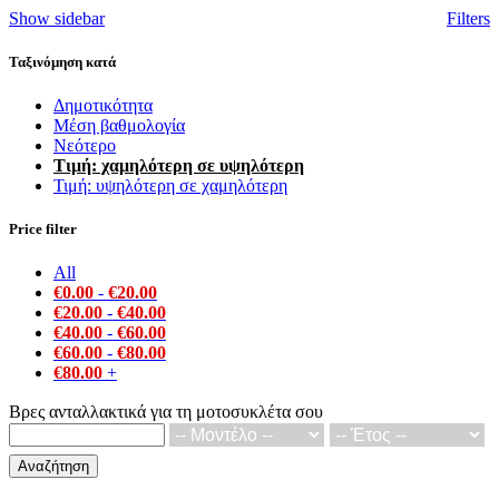
b
Show sidebar
Filters
p
l
t
Ταξινόμηση κατά
h
Δημοτικότητα
Μέση βαθμολογία
Νεότερο
Τιμή: χαμηλότερη σε υψηλότερη
Τιμή: υψηλότερη σε χαμηλότερη
Price filter
All
€
0.00
-
€
20.00
€
20.00
-
€
40.00
€
40.00
-
€
60.00
€
60.00
-
€
80.00
€
80.00
+
Βρες ανταλλακτικά για τη μοτοσυκλέτα σου
Αναζήτηση