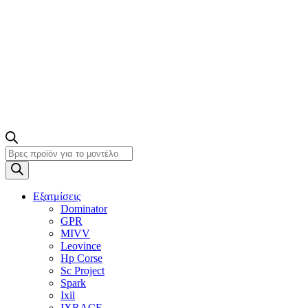
Products
search
Εξατμίσεις
Dominator
GPR
MIVV
Leovince
Hp Corse
Sc Project
Spark
Ixil
IXRACE