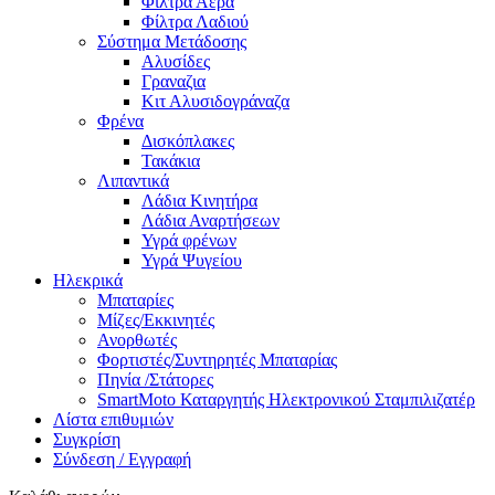
Φίλτρα Αέρα
Φίλτρα Λαδιού
Σύστημα Μετάδοσης
Αλυσίδες
Γραναζια
Κιτ Αλυσιδογράναζα
Φρένα
Δισκόπλακες
Τακάκια
Λιπαντικά
Λάδια Κινητήρα
Λάδια Αναρτήσεων
Υγρά φρένων
Υγρά Ψυγείου
Ηλεκρικά
Μπαταρίες
Μίζες/Εκκινητές
Ανορθωτές
Φορτιστές/Συντηρητές Μπαταρίας
Πηνία /Στάτορες
SmartMoto Καταργητής Ηλεκτρονικού Σταμπιλιζατέρ
Λίστα επιθυμιών
Συγκρίση
Σύνδεση / Εγγραφή