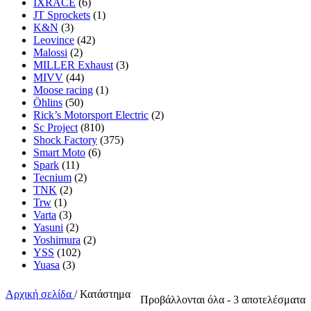
IXRACE
(6)
JT Sprockets
(1)
K&N
(3)
Leovince
(42)
Malossi
(2)
MILLER Exhaust
(3)
MIVV
(44)
Moose racing
(1)
Öhlins
(50)
Rick’s Motorsport Electric
(2)
Sc Project
(810)
Shock Factory
(375)
Smart Moto
(6)
Spark
(11)
Tecnium
(2)
TNK
(2)
Trw
(1)
Varta
(3)
Yasuni
(2)
Yoshimura
(2)
YSS
(102)
Yuasa
(3)
Αρχική σελίδα
/
Κατάστημα
S
Προβάλλονται όλα - 3 αποτελέσματα