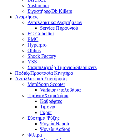
Yoshimura
Σιγαστήρες/Db Killers
Αναρτήσεις
Ανταλλακτικα Αναρτήσεων
Service Πηρουνιού
FG Gubellini
EMC
Hyperpro
Öhlins
Shock Factory
YSS
Σταμπιλιζατέρ Τιμονιού/Stabilizers
Ποδιές/Προστασία Κινητήρα
Ανταλλακτικά Συντήρηση
Μετάδοση Scooter
Variator / πολυβάρια
Τιμόνια/Χειριστήρια
Καθρέφτες
Τιμόνια
Γκριπ
Σύστημα Ψύξης
Ψυγεία Νερού
Ψυγεία Λαδιού
Φίλτρα