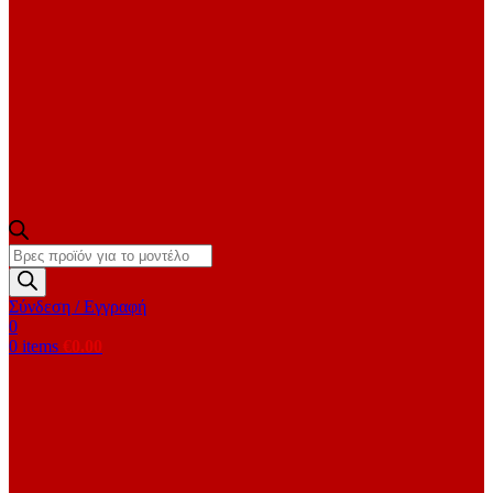
Products
search
Σύνδεση / Εγγραφή
0
0
items
€
0.00