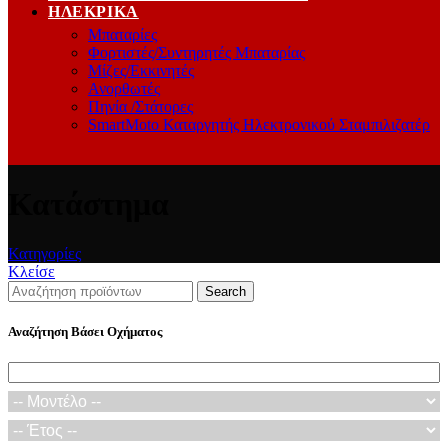
ΗΛΕΚΡΙΚΆ
Μπαταρίες
Φορτιστές/Συντηρητές Μπαταρίας
Μίζες/Εκκινητές
Ανορθωτές
Πηνία /Στάτορες
SmartMoto Καταργητής Ηλεκτρονικού Σταμπιλιζατέρ
Κατάστημα
Κατηγορίες
Κλείσε
Search
Αναζήτηση Βάσει Οχήματος