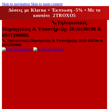
Skip to navigation
Skip to main content
Δόσεις με Klarna + Έκπτωση -5% • Με το
κουπόνι 2TROXO5
📞
Τηλεφωνικές
Παραγγελίες & Υποστήριξη: 2610436196 &
6931390006
📞
Τηλεφωνικές Παραγγελίες & Υποστήριξη: 2610 436196 &
6931390006