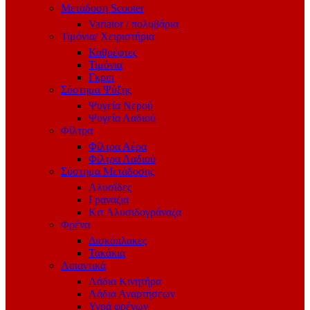
Μετάδοση Scooter
Variator / πολυβάρια
Τιμόνια/ Χειριστήρια
Καθρέφτες
Τιμόνια
Γκριπ
Σύστημα Ψύξης
Ψυγεία Νερού
Ψυγεία Λαδιού
Φίλτρα
Φίλτρα Αέρα
Φίλτρα Λαδιού
Σύστημα Μετάδοσης
Αλυσίδες
Γραναζια
Κιτ Αλυσιδογράναζα
Φρένα
Δισκόπλακες
Τακάκια
Λιπαντικά
Λάδια Κινητήρα
Λάδια Αναρτήσεων
Υγρά φρένων