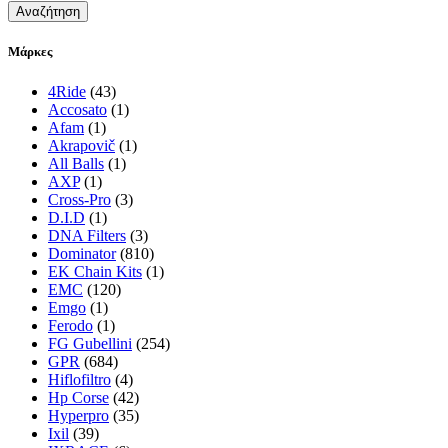
Αναζήτηση
Μάρκες
4Ride
(43)
Accosato
(1)
Afam
(1)
Akrapovič
(1)
All Balls
(1)
AXP
(1)
Cross-Pro
(3)
D.I.D
(1)
DNA Filters
(3)
Dominator
(810)
EK Chain Kits
(1)
EMC
(120)
Emgo
(1)
Ferodo
(1)
FG Gubellini
(254)
GPR
(684)
Hiflofiltro
(4)
Hp Corse
(42)
Hyperpro
(35)
Ixil
(39)