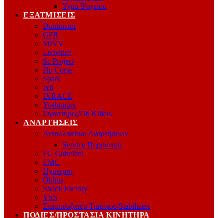
Υγρά Ψυγείου
ΕΞΑΤΜΊΣΕΙΣ
Dominator
GPR
MIVV
Leovince
Sc Project
Hp Corse
Spark
Ixil
IXRACE
Yoshimura
Σιγαστήρες/Db Killers
ΑΝΑΡΤΉΣΕΙΣ
Ανταλλακτικα Αναρτήσεων
Service Πηρουνιού
FG Gubellini
EMC
Hyperpro
Öhlins
Shock Factory
YSS
Σταμπιλιζατέρ Τιμονιού/Stabilizers
ΠΟΔΙΈΣ/ΠΡΟΣΤΑΣΊΑ ΚΙΝΗΤΉΡΑ