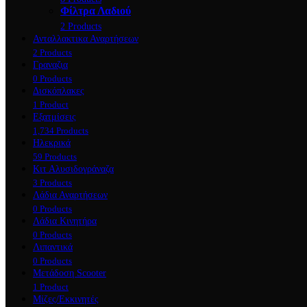
Φίλτρα Λαδιού
2 Products
Ανταλλακτικα Αναρτήσεων
2 Products
Γραναζια
0 Products
Δισκόπλακες
1 Product
Εξατμίσεις
1,734 Products
Ηλεκρικά
59 Products
Κιτ Αλυσιδογράναζα
3 Products
Λάδια Αναρτήσεων
0 Products
Λάδια Κινητήρα
0 Products
Λιπαντικά
0 Products
Μετάδοση Scooter
1 Product
Μίζες/Εκκινητές