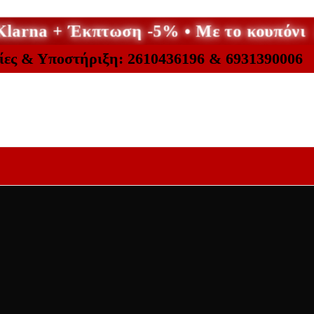
 Klarna + Έκπτωση -5% • Με το κουπό
ίες & Υποστήριξη: 2610436196 & 6931390006