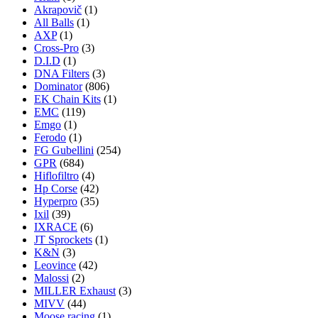
Akrapovič
(1)
All Balls
(1)
AXP
(1)
Cross-Pro
(3)
D.I.D
(1)
DNA Filters
(3)
Dominator
(806)
EK Chain Kits
(1)
EMC
(119)
Emgo
(1)
Ferodo
(1)
FG Gubellini
(254)
GPR
(684)
Hiflofiltro
(4)
Hp Corse
(42)
Hyperpro
(35)
Ixil
(39)
IXRACE
(6)
JT Sprockets
(1)
K&N
(3)
Leovince
(42)
Malossi
(2)
MILLER Exhaust
(3)
MIVV
(44)
Moose racing
(1)