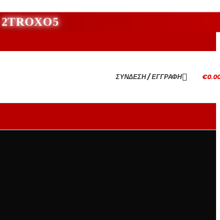
νι 2TROXO5
ΣΎΝΔΕΣΗ / ΕΓΓΡΑΦΉ
€
0.0