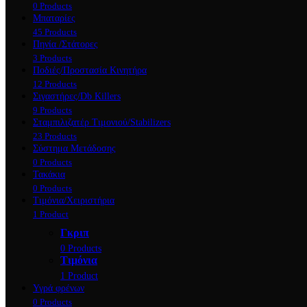
0 Products
Μπαταρίες
45 Products
Πηνία /Στάτορες
3 Products
Ποδιές/Προστασία Κινητήρα
12 Products
Σιγαστήρες/Db Killers
9 Products
Σταμπιλιζατέρ Τιμονιού/Stabilizers
23 Products
Σύστημα Μετάδοσης
0 Products
Τακάκια
0 Products
Τιμόνια/Χειριστήρια
1 Product
Γκριπ
0 Products
Τιμόνια
1 Product
Υγρά φρένων
0 Products