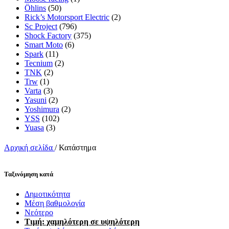
Öhlins
(50)
Rick’s Motorsport Electric
(2)
Sc Project
(796)
Shock Factory
(375)
Smart Moto
(6)
Spark
(11)
Tecnium
(2)
TNK
(2)
Trw
(1)
Varta
(3)
Yasuni
(2)
Yoshimura
(2)
YSS
(102)
Yuasa
(3)
Αρχική σελίδα
/
Κατάστημα
Ταξινόμηση κατά
Δημοτικότητα
Μέση βαθμολογία
Νεότερο
Τιμή: χαμηλότερη σε υψηλότερη