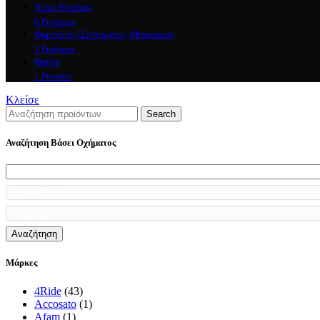
Υγρά Ψυγείου
0 Products
Φορτιστές/Συντηρητές Μπαταρίας
3 Products
Φρένα
1 Product
Κλείσε
Search
Αναζήτηση Βάσει Οχήματος
Αναζήτηση
Μάρκες
4Ride
(43)
Accosato
(1)
Afam
(1)