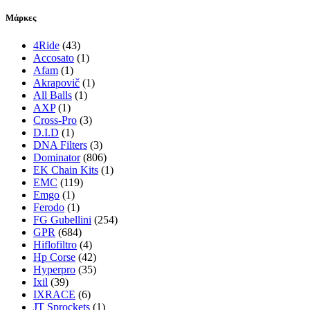
Μάρκες
4Ride
(43)
Accosato
(1)
Afam
(1)
Akrapovič
(1)
All Balls
(1)
AXP
(1)
Cross-Pro
(3)
D.I.D
(1)
DNA Filters
(3)
Dominator
(806)
EK Chain Kits
(1)
EMC
(119)
Emgo
(1)
Ferodo
(1)
FG Gubellini
(254)
GPR
(684)
Hiflofiltro
(4)
Hp Corse
(42)
Hyperpro
(35)
Ixil
(39)
IXRACE
(6)
JT Sprockets
(1)