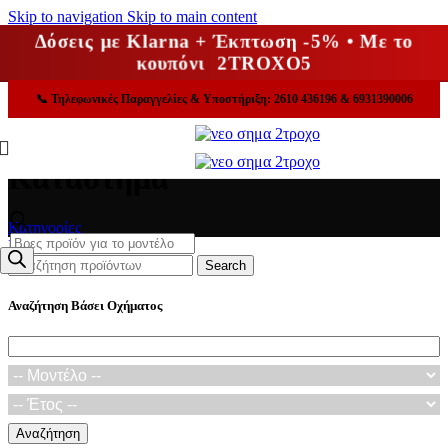
Skip to navigation
Skip to main content
Δόσεις με Klarna + Έκπτωση -5% • Με το
κουπόνι 2TROXO5
📞
Τηλεφωνικές Παραγγελίες & Υποστήριξη: 2610 436196 & 6931390006
Κατάστημα
Κατηγορίες
Products
Κλείσε
search
Search
Αναζήτηση Βάσει Οχήματος
Αναζήτηση