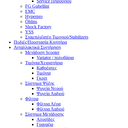
Service Πηρουνιού
FG Gubellini
EMC
Hyperpro
Öhlins
Shock Factory
YSS
Σταμπιλιζατέρ Τιμονιού/Stabilizers
Ποδιές/Προστασία Κινητήρα
Ανταλλακτικά Συντήρηση
Μετάδοση Scooter
Variator / πολυβάρια
Τιμόνια/Χειριστήρια
Καθρέφτες
Τιμόνια
Γκριπ
Σύστημα Ψύξης
Ψυγεία Νερού
Ψυγεία Λαδιού
Φίλτρα
Φίλτρα Αέρα
Φίλτρα Λαδιού
Σύστημα Μετάδοσης
Αλυσίδες
Γραναζια