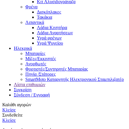
Κιτ Αλυσιδογράναζα
Φρένα
Δισκόπλακες
Τακάκια
Λιπαντικά
Λάδια Κινητήρα
Λάδια Αναρτήσεων
Υγρά φρένων
Υγρά Ψυγείου
Ηλεκρικά
Μπαταρίες
Μίζες/Εκκινητές
Ανορθωτές
Φορτιστές/Συντηρητές Μπαταρίας
Πηνία /Στάτορες
SmartMoto Καταργητής Ηλεκτρονικού Σταμπιλιζατέρ
Λίστα επιθυμιών
Συγκρίση
Σύνδεση / Εγγραφή
Καλάθι αγορών
Κλείσε
Συνδεθείτε
Κλείσε