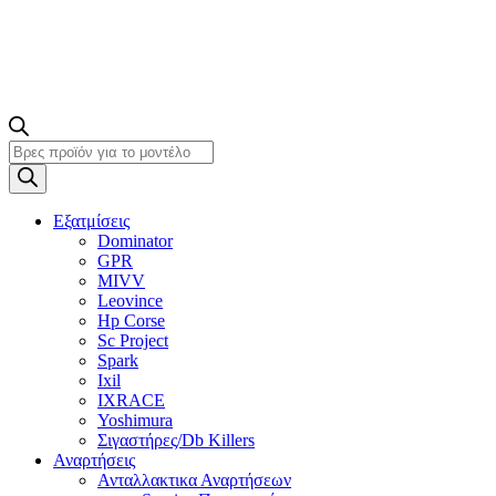
Products
search
Εξατμίσεις
Dominator
GPR
MIVV
Leovince
Hp Corse
Sc Project
Spark
Ixil
IXRACE
Yoshimura
Σιγαστήρες/Db Killers
Αναρτήσεις
Ανταλλακτικα Αναρτήσεων