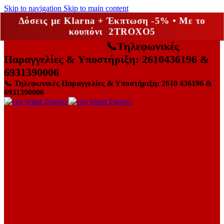
Skip to navigation
Skip to main content
Δόσεις με Klarna + Έκπτωση -5% • Με το
κουπόνι 2TROXO5
📞
Τηλεφωνικές
Παραγγελίες & Υποστήριξη: 2610436196 &
6931390006
📞
Τηλεφωνικές Παραγγελίες & Υποστήριξη: 2610 436196 &
6931390006