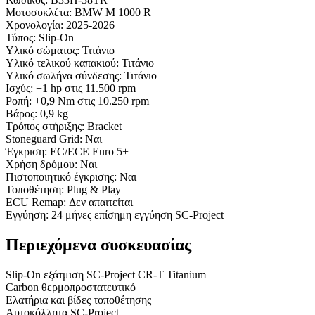
Μοτοσυκλέτα: BMW M 1000 R
Χρονολογία: 2025-2026
Τύπος: Slip-On
Υλικό σώματος: Τιτάνιο
Υλικό τελικού καπακιού: Τιτάνιο
Υλικό σωλήνα σύνδεσης: Τιτάνιο
Ισχύς: +1 hp στις 11.500 rpm
Ροπή: +0,9 Nm στις 10.250 rpm
Βάρος: 0,9 kg
Τρόπος στήριξης: Bracket
Stoneguard Grid: Ναι
Έγκριση: EC/ECE Euro 5+
Χρήση δρόμου: Ναι
Πιστοποιητικό έγκρισης: Ναι
Τοποθέτηση: Plug & Play
ECU Remap: Δεν απαιτείται
Εγγύηση: 24 μήνες επίσημη εγγύηση SC-Project
Περιεχόμενα συσκευασίας
Slip-On εξάτμιση SC-Project CR-T Titanium
Carbon θερμοπροστατευτικό
Ελατήρια και βίδες τοποθέτησης
Αυτοκόλλητα SC-Project