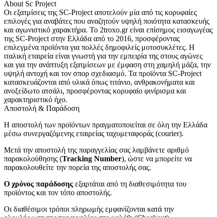
About Sc Project
Οι εξατμίσεις της SC-Project αποτελούν μία από τις κορυφαίες
επιλογές για αναβάτες που αναζητούν υψηλή ποιότητα κατασκευής
και αγωνιστικό χαρακτήρα. Το 2troxo.gr είναι επίσημος εισαγωγέας
της SC-Project στην Ελλάδα από το 2016, προσφέροντας
επιλεγμένα προϊόντα για πολλές δημοφιλείς μοτοσυκλέτες. Η
ιταλική εταιρεία είναι γνωστή για την εμπειρία της στους αγώνες
και για την ανάπτυξη εξατμίσεων με έμφαση στη χαμηλή μάζα, την
υψηλή αντοχή και τον σπορ σχεδιασμό. Τα προϊόντα SC-Project
κατασκευάζονται από υλικά όπως τιτάνιο, ανθρακονήματα και
ανοξείδωτο ατσάλι, προσφέροντας κορυφαίο φινίρισμα και
χαρακτηριστικό ήχο.
Αποστολή & Παράδοση
Η αποστολή των προϊόντων πραγματοποιείται σε όλη την Ελλάδα
μέσω συνεργαζόμενης εταιρείας ταχυμεταφοράς (courier).
Μετά την αποστολή της παραγγελίας σας λαμβάνετε αριθμό
παρακολούθησης (
Tracking Number
), ώστε να μπορείτε να
παρακολουθείτε την πορεία της αποστολής σας.
Ο χρόνος παράδοσης
εξαρτάται από τη διαθεσιμότητα του
προϊόντος και τον τόπο αποστολής.
Οι διαθέσιμοι τρόποι πληρωμής εμφανίζονται κατά την