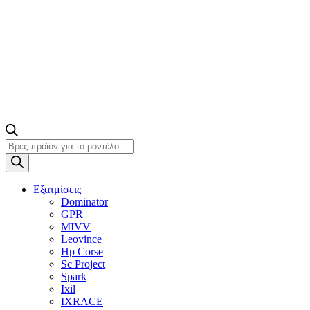
Products
search
Εξατμίσεις
Dominator
GPR
MIVV
Leovince
Hp Corse
Sc Project
Spark
Ixil
IXRACE