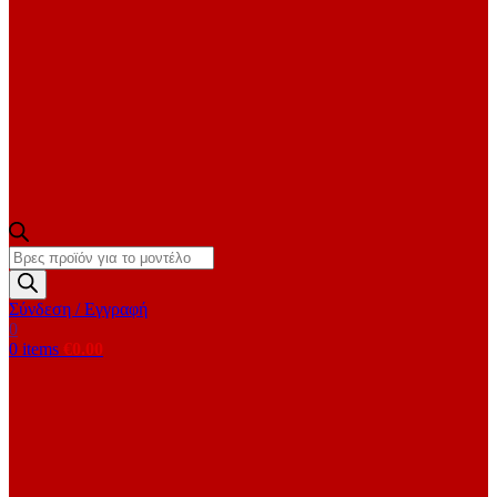
Products
search
Σύνδεση / Εγγραφή
0
0
items
€
0.00