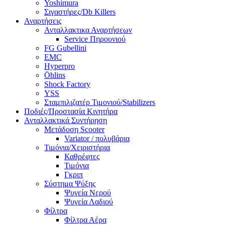
Yoshimura
Σιγαστήρες/Db Killers
Αναρτήσεις
Ανταλλακτικα Αναρτήσεων
Service Πηρουνιού
FG Gubellini
EMC
Hyperpro
Öhlins
Shock Factory
YSS
Σταμπιλιζατέρ Τιμονιού/Stabilizers
Ποδιές/Προστασία Κινητήρα
Ανταλλακτικά Συντήρηση
Μετάδοση Scooter
Variator / πολυβάρια
Τιμόνια/Χειριστήρια
Καθρέφτες
Τιμόνια
Γκριπ
Σύστημα Ψύξης
Ψυγεία Νερού
Ψυγεία Λαδιού
Φίλτρα
Φίλτρα Αέρα