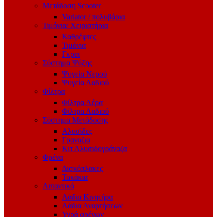
Μετάδοση Scooter
Variator / πολυβάρια
Τιμόνια/ Χειριστήρια
Καθρέφτες
Τιμόνια
Γκριπ
Σύστημα Ψύξης
Ψυγεία Νερού
Ψυγεία Λαδιού
Φίλτρα
Φίλτρα Αέρα
Φίλτρα Λαδιού
Σύστημα Μετάδοσης
Αλυσίδες
Γραναζια
Κιτ Αλυσιδογράναζα
Φρένα
Δισκόπλακες
Τακάκια
Λιπαντικά
Λάδια Κινητήρα
Λάδια Αναρτήσεων
Υγρά φρένων