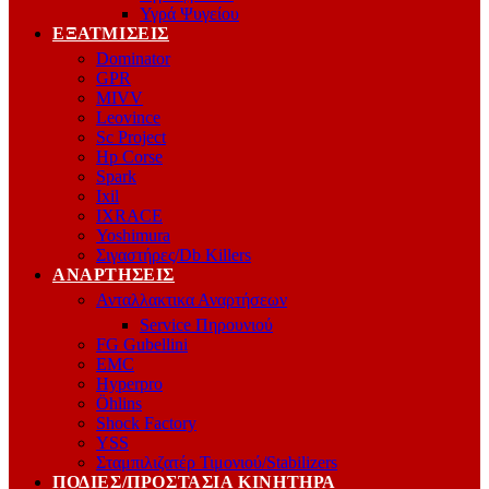
Υγρά Ψυγείου
ΕΞΑΤΜΊΣΕΙΣ
Dominator
GPR
MIVV
Leovince
Sc Project
Hp Corse
Spark
Ixil
IXRACE
Yoshimura
Σιγαστήρες/Db Killers
ΑΝΑΡΤΉΣΕΙΣ
Ανταλλακτικα Αναρτήσεων
Service Πηρουνιού
FG Gubellini
EMC
Hyperpro
Öhlins
Shock Factory
YSS
Σταμπιλιζατέρ Τιμονιού/Stabilizers
ΠΟΔΙΈΣ/ΠΡΟΣΤΑΣΊΑ ΚΙΝΗΤΉΡΑ