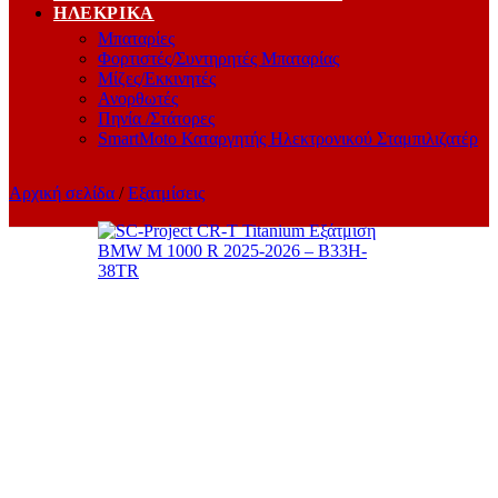
ΗΛΕΚΡΙΚΆ
Μπαταρίες
Φορτιστές/Συντηρητές Μπαταρίας
Μίζες/Εκκινητές
Ανορθωτές
Πηνία /Στάτορες
SmartMoto Καταργητής Ηλεκτρονικού Σταμπιλιζατέρ
Αρχική σελίδα
/
Εξατμίσεις