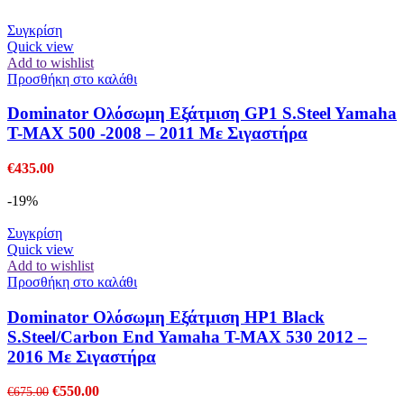
was:
τιμή
€580.00.
είναι:
Συγκρίση
€475.00.
Quick view
Add to wishlist
Προσθήκη στο καλάθι
Dominator Ολόσωμη Εξάτμιση GP1 S.Steel Yamaha
T-MAX 500 -2008 – 2011 Με Σιγαστήρα
€
435.00
-19%
Συγκρίση
Quick view
Add to wishlist
Προσθήκη στο καλάθι
Dominator Ολόσωμη Εξάτμιση HP1 Black
S.Steel/Carbon End Yamaha T-MAX 530 2012 –
2016 Με Σιγαστήρα
Original
Η
€
550.00
€
675.00