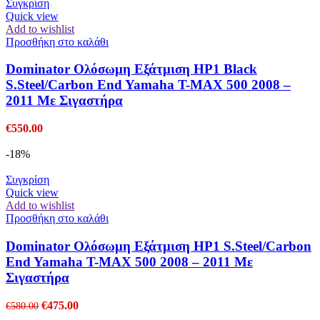
Συγκρίση
Quick view
Add to wishlist
Προσθήκη στο καλάθι
Dominator Ολόσωμη Εξάτμιση HP1 Black
S.Steel/Carbon End Yamaha T-MAX 500 2008 –
2011 Με Σιγαστήρα
€
550.00
-18%
Συγκρίση
Quick view
Add to wishlist
Προσθήκη στο καλάθι
Dominator Ολόσωμη Εξάτμιση HP1 S.Steel/Carbon
End Yamaha T-MAX 500 2008 – 2011 Με
Σιγαστήρα
Original
Η
€
475.00
€
580.00
price
τρέχουσα