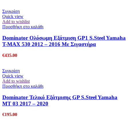
price
τρέχουσα
was:
τιμή
€675.00.
είναι:
Συγκρίση
€550.00.
Quick view
Add to wishlist
Προσθήκη στο καλάθι
Dominator Ολόσωμη Εξάτμιση GP1 S.Steel Yamaha
T-MAX 530 2012 – 2016 Με Σιγαστήρα
€
435.00
Συγκρίση
Quick view
Add to wishlist
Προσθήκη στο καλάθι
Dominator Τελικό Εξάτμισης GP S.Steel Yamaha
MT 03 2017 – 2020
€
195.00