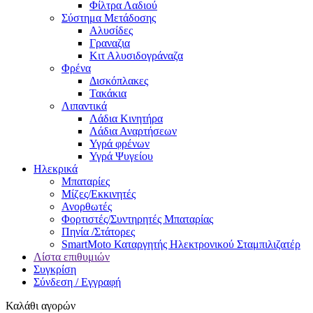
Φίλτρα Λαδιού
Σύστημα Μετάδοσης
Αλυσίδες
Γραναζια
Κιτ Αλυσιδογράναζα
Φρένα
Δισκόπλακες
Τακάκια
Λιπαντικά
Λάδια Κινητήρα
Λάδια Αναρτήσεων
Υγρά φρένων
Υγρά Ψυγείου
Ηλεκρικά
Μπαταρίες
Μίζες/Εκκινητές
Ανορθωτές
Φορτιστές/Συντηρητές Μπαταρίας
Πηνία /Στάτορες
SmartMoto Καταργητής Ηλεκτρονικού Σταμπιλιζατέρ
Λίστα επιθυμιών
Συγκρίση
Σύνδεση / Εγγραφή
Καλάθι αγορών