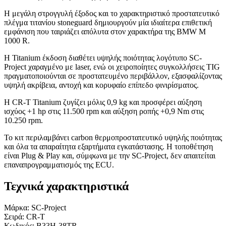
Η μεγάλη στρογγυλή έξοδος και το χαρακτηριστικό προστατευτικό
πλέγμα τιτανίου stoneguard δημιουργούν μία ιδιαίτερα επιθετική
εμφάνιση που ταιριάζει απόλυτα στον χαρακτήρα της BMW M
1000 R.
Η Titanium έκδοση διαθέτει υψηλής ποιότητας λογότυπο SC-
Project χαραγμένο με laser, ενώ οι χειροποίητες συγκολλήσεις TIG
πραγματοποιούνται σε προστατευμένο περιβάλλον, εξασφαλίζοντας
υψηλή ακρίβεια, αντοχή και κορυφαίο επίπεδο φινιρίσματος.
Η CR-T Titanium ζυγίζει μόλις 0,9 kg και προσφέρει αύξηση
ισχύος +1 hp στις 11.500 rpm και αύξηση ροπής +0,9 Nm στις
10.250 rpm.
Το κιτ περιλαμβάνει carbon θερμοπροστατευτικό υψηλής ποιότητας
και όλα τα απαραίτητα εξαρτήματα εγκατάστασης. Η τοποθέτηση
είναι Plug & Play και, σύμφωνα με την SC-Project, δεν απαιτείται
επαναπρογραμματισμός της ECU.
Τεχνικά χαρακτηριστικά
Μάρκα: SC-Project
Σειρά: CR-T
Κωδικός: B33H-38TR