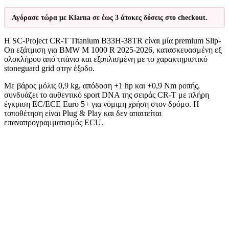
Αγόρασε τώρα με Klarna σε έως 3 άτοκες δόσεις στο checkout.
Η SC-Project CR-T Titanium B33H-38TR είναι μία premium Slip-
On εξάτμιση για BMW M 1000 R 2025-2026, κατασκευασμένη εξ
ολοκλήρου από τιτάνιο και εξοπλισμένη με το χαρακτηριστικό
stoneguard grid στην έξοδο.
Με βάρος μόλις 0,9 kg, απόδοση +1 hp και +0,9 Nm ροπής,
συνδυάζει το αυθεντικό sport DNA της σειράς CR-T με πλήρη
έγκριση EC/ECE Euro 5+ για νόμιμη χρήση στον δρόμο. Η
τοποθέτηση είναι Plug & Play και δεν απαιτείται
επαναπρογραμματισμός ECU.