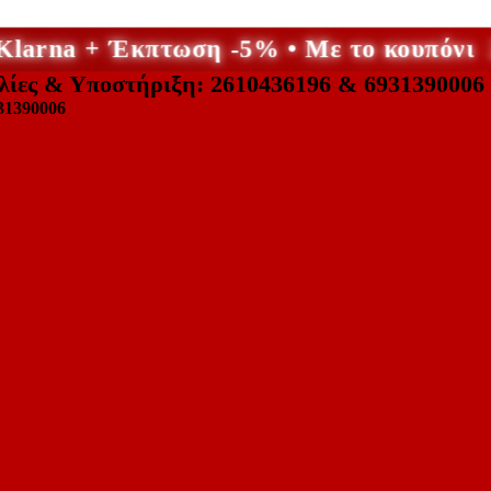
 Klarna + Έκπτωση -5% • Με το κουπό
λίες & Υποστήριξη: 2610436196 & 6931390006
31390006