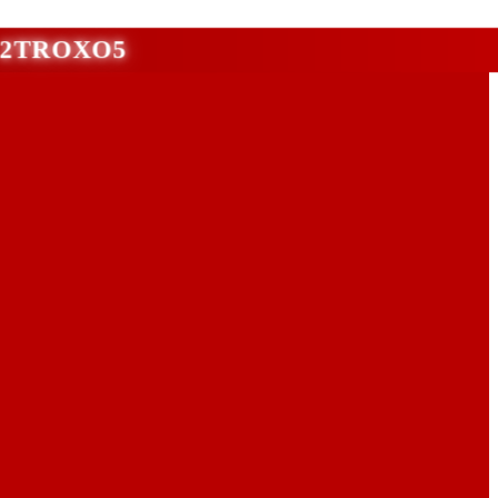
νι 2TROXO5