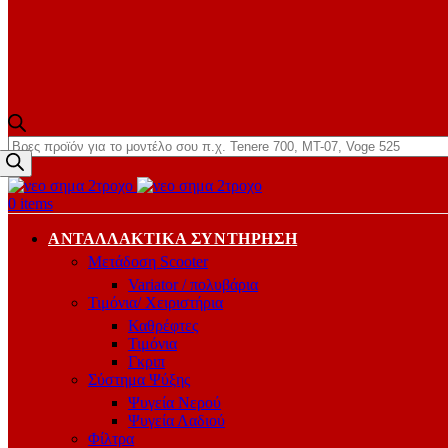
Products
search
0
items
ΑΝΤΑΛΛΑΚΤΙΚΆ ΣΥΝΤΉΡΗΣΗ
Μετάδοση Scooter
Variator / πολυβάρια
Τιμόνια/ Χειριστήρια
Καθρέφτες
Τιμόνια
Γκριπ
Σύστημα Ψύξης
Ψυγεία Νερού
Ψυγεία Λαδιού
Φίλτρα