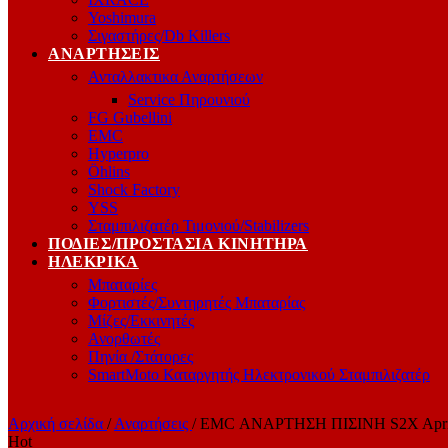
Yoshimura
Σιγαστήρες/Db Killers
ΑΝΑΡΤΉΣΕΙΣ
Ανταλλακτικα Αναρτήσεων
Service Πηρουνιού
FG Gubellini
EMC
Hyperpro
Öhlins
Shock Factory
YSS
Σταμπιλιζατέρ Τιμονιού/Stabilizers
ΠΟΔΙΈΣ/ΠΡΟΣΤΑΣΊΑ ΚΙΝΗΤΉΡΑ
ΗΛΕΚΡΙΚΆ
Μπαταρίες
Φορτιστές/Συντηρητές Μπαταρίας
Μίζες/Εκκινητές
Ανορθωτές
Πηνία /Στάτορες
SmartMoto Καταργητής Ηλεκτρονικού Σταμπιλιζατέρ
Αρχική σελίδα
/
Αναρτήσεις
/
EMC ΑΝΑΡΤΗΣΗ ΠΙΣΙΝΗ S2X Aprilia
Hot