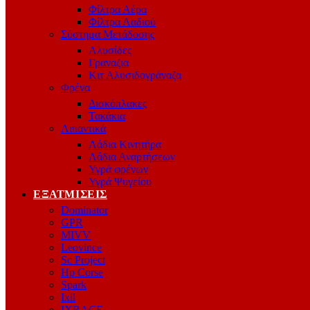
Φίλτρα Αέρα
Φίλτρα Λαδιού
Σύστημα Μετάδοσης
Αλυσίδες
Γραναζια
Κιτ Αλυσιδογράναζα
Φρένα
Δισκόπλακες
Τακάκια
Λιπαντικά
Λάδια Κινητήρα
Λάδια Αναρτήσεων
Υγρά φρένων
Υγρά Ψυγείου
ΕΞΑΤΜΊΣΕΙΣ
Dominator
GPR
MIVV
Leovince
Sc Project
Hp Corse
Spark
Ixil
IXRACE