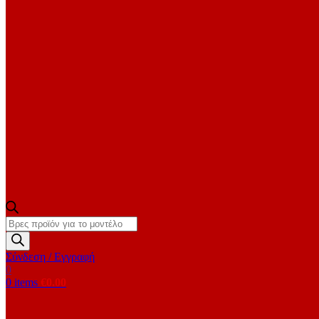
Products
search
Σύνδεση / Εγγραφή
0
0
items
€
0.00