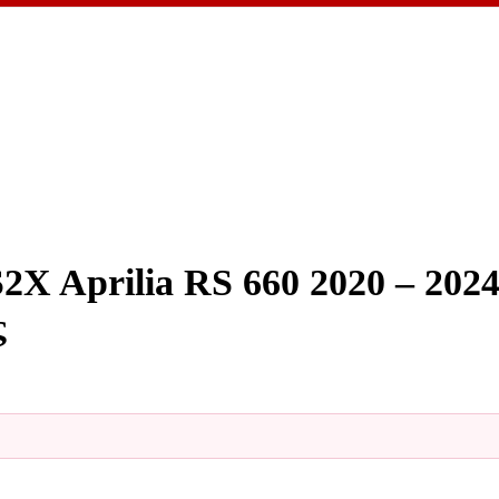
Aprilia RS 660 2020 – 2024
ς
αυλική Προφόρτιση MonoBloc και Ρύθμιση Υψους ποσότητα