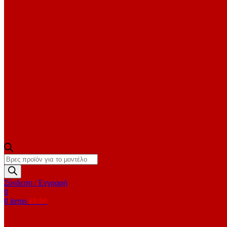
Products
search
Σύνδεση / Εγγραφή
0
0
items
€
0.00