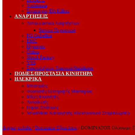
Yoshimura
Σιγαστήρες/Db Killers
ΑΝΑΡΤΉΣΕΙΣ
Ανταλλακτικα Αναρτήσεων
Service Πηρουνιού
FG Gubellini
EMC
Hyperpro
Öhlins
Shock Factory
YSS
Σταμπιλιζατέρ Τιμονιού/Stabilizers
ΠΟΔΙΈΣ/ΠΡΟΣΤΑΣΊΑ ΚΙΝΗΤΉΡΑ
ΗΛΕΚΡΙΚΆ
Μπαταρίες
Φορτιστές/Συντηρητές Μπαταρίας
Μίζες/Εκκινητές
Ανορθωτές
Πηνία /Στάτορες
SmartMoto Καταργητής Ηλεκτρονικού Σταμπιλιζατέρ
Αρχική σελίδα
/
Dominator Εξατμίσεις
/
DOMINATOR Ολόσωμη Εξάτ