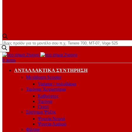
Products
search
0
items
ΑΝΤΑΛΛΑΚΤΙΚΆ ΣΥΝΤΉΡΗΣΗ
Μετάδοση Scooter
Variator / πολυβάρια
Τιμόνια/ Χειριστήρια
Καθρέφτες
Τιμόνια
Γκριπ
Σύστημα Ψύξης
Ψυγεία Νερού
Ψυγεία Λαδιού
Φίλτρα