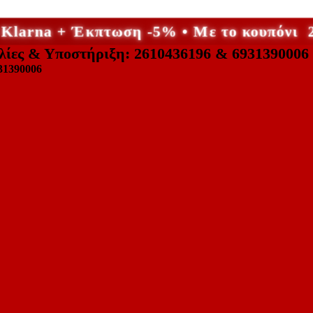
ε Klarna + Έκπτωση -5% • Με το κουπόν
λίες & Υποστήριξη: 2610436196 & 6931390006
31390006