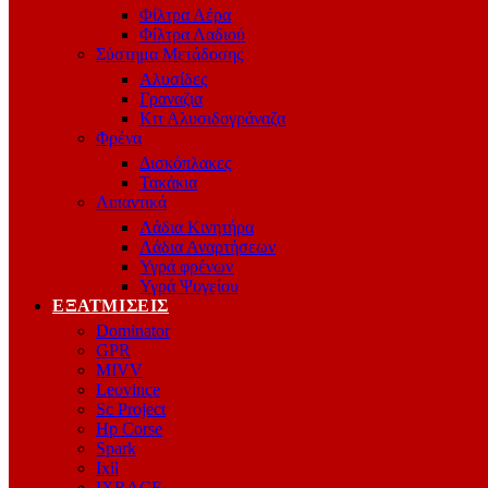
Φίλτρα Αέρα
Φίλτρα Λαδιού
Σύστημα Μετάδοσης
Αλυσίδες
Γραναζια
Κιτ Αλυσιδογράναζα
Φρένα
Δισκόπλακες
Τακάκια
Λιπαντικά
Λάδια Κινητήρα
Λάδια Αναρτήσεων
Υγρά φρένων
Υγρά Ψυγείου
ΕΞΑΤΜΊΣΕΙΣ
Dominator
GPR
MIVV
Leovince
Sc Project
Hp Corse
Spark
Ixil
IXRACE