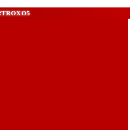
ι 2TROXO5