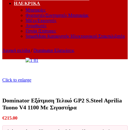
ΗΛΕΚΡΙΚΆ
Μπαταρίες
Φορτιστές/Συντηρητές Μπαταρίας
Μίζες/Εκκινητές
Ανορθωτές
Πηνία /Στάτορες
SmartMoto Καταργητής Ηλεκτρονικού Σταμπιλιζατέρ
Αρχική σελίδα
/
Dominator Εξατμίσεις
Click to enlarge
Dominator Εξάτμιση Τελικό GP2 S.Steel Aprilia
Tuono V4 1100 Με Σιγαστήρα
€
215.00