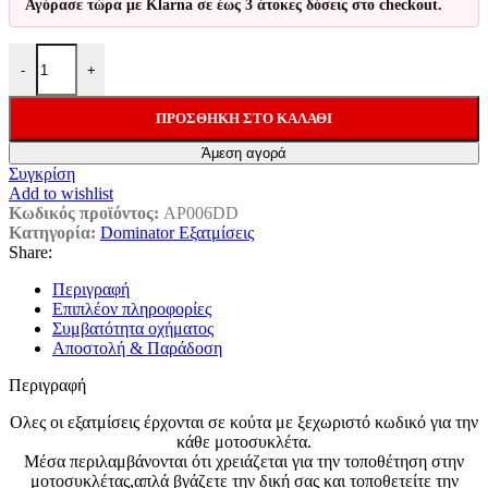
Αγόρασε τώρα με Klarna σε έως 3 άτοκες δόσεις στο checkout.
Dominator Εξάτμιση Τελικό GP2 S.Steel Aprilia Tuono V4 1100 Με
-
+
ΠΡΟΣΘΉΚΗ ΣΤΟ ΚΑΛΆΘΙ
Άμεση αγορά
Συγκρίση
Add to wishlist
Κωδικός προϊόντος:
AP006DD
Κατηγορία:
Dominator Εξατμίσεις
Share:
Περιγραφή
Επιπλέον πληροφορίες
Συμβατότητα οχήματος
Αποστολή & Παράδοση
Περιγραφή
Ολες οι εξατμίσεις έρχονται σε κούτα με ξεχωριστό κωδικό για την
κάθε μοτοσυκλέτα.
Μέσα περιλαμβάνονται ότι χρειάζεται για την τοποθέτηση στην
μοτοσυκλέτας,απλά βγάζετε την δική σας και τοποθετείτε την