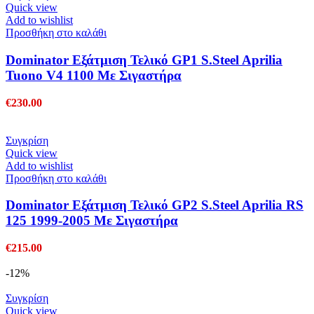
€329.00.
Quick view
Add to wishlist
Προσθήκη στο καλάθι
Dominator Εξάτμιση Τελικό GP1 S.Steel Aprilia
Tuono V4 1100 Με Σιγαστήρα
€
230.00
Συγκρίση
Quick view
Add to wishlist
Προσθήκη στο καλάθι
Dominator Εξάτμιση Τελικό GP2 S.Steel Aprilia RS
125 1999-2005 Με Σιγαστήρα
€
215.00
-12%
Συγκρίση
Quick view