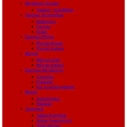
Μετάδοση Scooter
Variator / πολυβάρια
Τιμόνια/ Χειριστήρια
Καθρέφτες
Τιμόνια
Γκριπ
Σύστημα Ψύξης
Ψυγεία Νερού
Ψυγεία Λαδιού
Φίλτρα
Φίλτρα Αέρα
Φίλτρα Λαδιού
Σύστημα Μετάδοσης
Αλυσίδες
Γραναζια
Κιτ Αλυσιδογράναζα
Φρένα
Δισκόπλακες
Τακάκια
Λιπαντικά
Λάδια Κινητήρα
Λάδια Αναρτήσεων
Υγρά φρένων