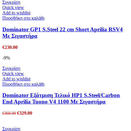
Συγκρίση
Quick view
Add to wishlist
Προσθήκη στο καλάθι
Dominator GP1 S.Steel 22 cm Short Aprilia RSV4
Με Σιγαστήρα
€
230.00
-9%
Συγκρίση
Quick view
Add to wishlist
Προσθήκη στο καλάθι
Dominator Εξάτμιση Τελικό HP1 S.Steel/Carbon
End Aprilia Tuono V4 1100 Με Σιγαστήρα
Original
Η
€
329.00
€
360.00
price
τρέχουσα
was:
τιμή
€360.00.
είναι:
Συγκρίση