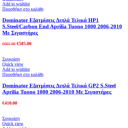
Add to wishlist
Προσθήκη στο καλάθι
Dominator Εξατμίσεις Διπλά Τελικά HP1
S.Steel/Carbon End Aprilia Tuono 1000 2006-2010
Με Σιγαστήρες
Original
Η
€
585.00
€
665.00
price
τρέχουσα
was:
τιμή
€665.00.
είναι:
Συγκρίση
€585.00.
Quick view
Add to wishlist
Προσθήκη στο καλάθι
Dominator Εξατμίσεις Διπλά Τελικά GP2 S.Steel
Aprilia Tuono 1000 2006-2010 Με Σιγαστήρες
€
410.00
Συγκρίση
Quick view