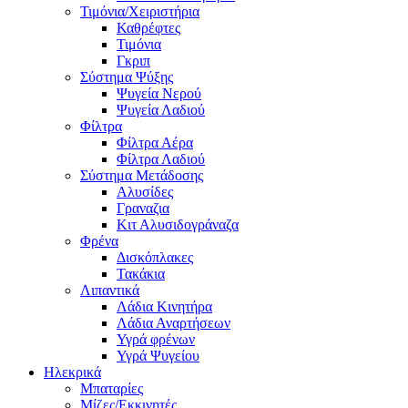
Τιμόνια/Χειριστήρια
Καθρέφτες
Τιμόνια
Γκριπ
Σύστημα Ψύξης
Ψυγεία Νερού
Ψυγεία Λαδιού
Φίλτρα
Φίλτρα Αέρα
Φίλτρα Λαδιού
Σύστημα Μετάδοσης
Αλυσίδες
Γραναζια
Κιτ Αλυσιδογράναζα
Φρένα
Δισκόπλακες
Τακάκια
Λιπαντικά
Λάδια Κινητήρα
Λάδια Αναρτήσεων
Υγρά φρένων
Υγρά Ψυγείου
Ηλεκρικά
Μπαταρίες
Μίζες/Εκκινητές