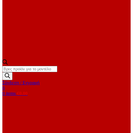
Products
search
Σύνδεση / Εγγραφή
0
0
items
€
0.00