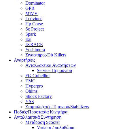
Dominator
GPR
MIVV
Leovince
Hp Corse
Sc Project
Spark
Ixil
IXRACE
Yoshimura
Σιγαστήρες/Db Killers
Αναρτήσεις
Ανταλλακτικα Αναρτήσεων
Service Πηρουνιού
FG Gubellini
EMC
Hyperpro
Öhlins
Shock Factory
YSS
Σταμπιλιζατέρ Τιμονιού/Stabilizers
Ποδιές/Προστασία Κινητήρα
Ανταλλακτικά Συντήρηση
Μετάδοση Scooter
Variator / πολυβάρια