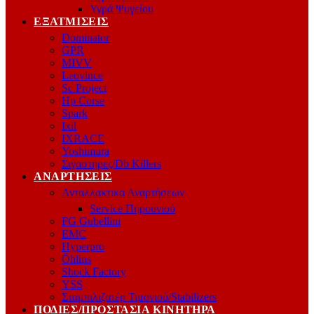
Υγρά Ψυγείου
ΕΞΑΤΜΊΣΕΙΣ
Dominator
GPR
MIVV
Leovince
Sc Project
Hp Corse
Spark
Ixil
IXRACE
Yoshimura
Σιγαστήρες/Db Killers
ΑΝΑΡΤΉΣΕΙΣ
Ανταλλακτικα Αναρτήσεων
Service Πηρουνιού
FG Gubellini
EMC
Hyperpro
Öhlins
Shock Factory
YSS
Σταμπιλιζατέρ Τιμονιού/Stabilizers
ΠΟΔΙΈΣ/ΠΡΟΣΤΑΣΊΑ ΚΙΝΗΤΉΡΑ