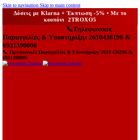
Skip to navigation
Skip to main content
Δόσεις με Klarna + Έκπτωση -5% • Με το
κουπόνι 2TROXO5
📞
Τηλεφωνικές
Παραγγελίες & Υποστήριξη: 2610436196 &
6931390006
📞
Τηλεφωνικές Παραγγελίες & Υποστήριξη: 2610 436196 &
6931390006