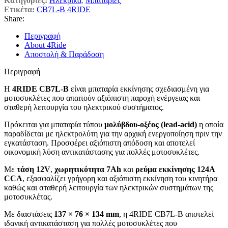
Κατηγορίες:
Ηλεκρικά
,
Μπαταρίες
Ετικέτα:
CB7L-B 4RIDE
Share:
Περιγραφή
About 4Ride
Αποστολή & Παράδοση
Περιγραφή
Η
4RIDE CB7L-B
είναι μπαταρία εκκίνησης σχεδιασμένη για
μοτοσυκλέτες που απαιτούν αξιόπιστη παροχή ενέργειας και
σταθερή λειτουργία του ηλεκτρικού συστήματος.
Πρόκειται για μπαταρία τύπου
μολύβδου-οξέος (lead-acid)
η οποία
παραδίδεται με ηλεκτρολύτη για την αρχική ενεργοποίηση πριν την
εγκατάσταση. Προσφέρει αξιόπιστη απόδοση και αποτελεί
οικονομική λύση αντικατάστασης για πολλές μοτοσυκλέτες.
Με
τάση 12V
,
χωρητικότητα 7Ah
και
ρεύμα εκκίνησης 124A
CCA
, εξασφαλίζει γρήγορη και αξιόπιστη εκκίνηση του κινητήρα
καθώς και σταθερή λειτουργία των ηλεκτρικών συστημάτων της
μοτοσυκλέτας.
Με διαστάσεις
137 × 76 × 134 mm
, η 4RIDE CB7L-B αποτελεί
ιδανική αντικατάσταση για πολλές μοτοσυκλέτες που