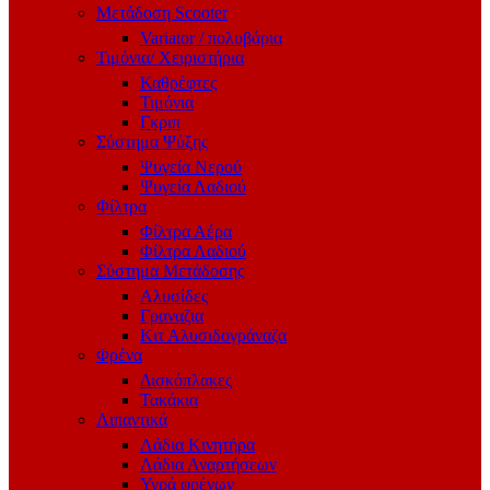
Μετάδοση Scooter
Variator / πολυβάρια
Τιμόνια/ Χειριστήρια
Καθρέφτες
Τιμόνια
Γκριπ
Σύστημα Ψύξης
Ψυγεία Νερού
Ψυγεία Λαδιού
Φίλτρα
Φίλτρα Αέρα
Φίλτρα Λαδιού
Σύστημα Μετάδοσης
Αλυσίδες
Γραναζια
Κιτ Αλυσιδογράναζα
Φρένα
Δισκόπλακες
Τακάκια
Λιπαντικά
Λάδια Κινητήρα
Λάδια Αναρτήσεων
Υγρά φρένων