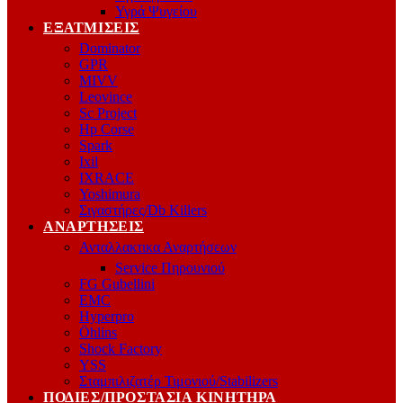
Υγρά Ψυγείου
ΕΞΑΤΜΊΣΕΙΣ
Dominator
GPR
MIVV
Leovince
Sc Project
Hp Corse
Spark
Ixil
IXRACE
Yoshimura
Σιγαστήρες/Db Killers
ΑΝΑΡΤΉΣΕΙΣ
Ανταλλακτικα Αναρτήσεων
Service Πηρουνιού
FG Gubellini
EMC
Hyperpro
Öhlins
Shock Factory
YSS
Σταμπιλιζατέρ Τιμονιού/Stabilizers
ΠΟΔΙΈΣ/ΠΡΟΣΤΑΣΊΑ ΚΙΝΗΤΉΡΑ