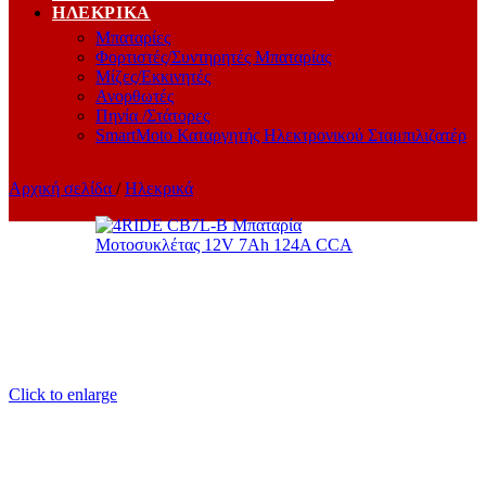
ΗΛΕΚΡΙΚΆ
Μπαταρίες
Φορτιστές/Συντηρητές Μπαταρίας
Μίζες/Εκκινητές
Ανορθωτές
Πηνία /Στάτορες
SmartMoto Καταργητής Ηλεκτρονικού Σταμπιλιζατέρ
Αρχική σελίδα
/
Ηλεκρικά
Click to enlarge