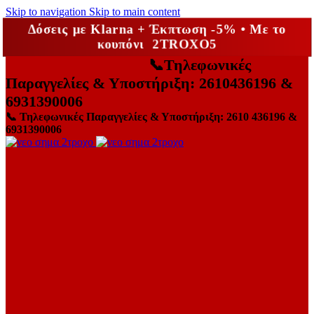
Skip to navigation
Skip to main content
Δόσεις με Klarna + Έκπτωση -5% • Με το
κουπόνι 2TROXO5
📞
Τηλεφωνικές
Παραγγελίες & Υποστήριξη: 2610436196 &
6931390006
📞
Τηλεφωνικές Παραγγελίες & Υποστήριξη: 2610 436196 &
6931390006