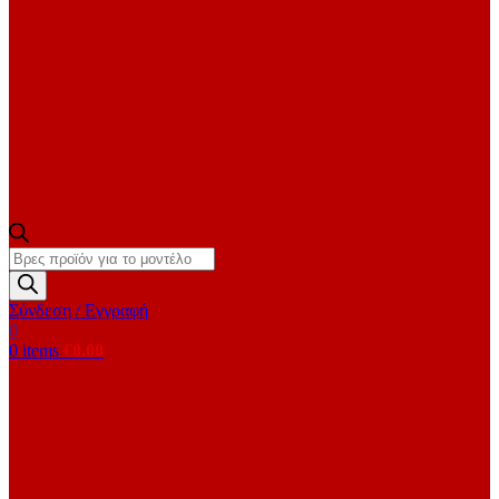
Products
search
Σύνδεση / Εγγραφή
0
0
items
€
0.00