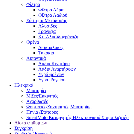
Φίλτρα
Φίλτρα Αέρα
Φίλτρα Λαδιού
Σύστημα Μετάδοσης
Αλυσίδες
Γραναζια
Κιτ Αλυσιδογράναζα
Φρένα
Δισκόπλακες
Τακάκια
Λιπαντικά
Λάδια Κινητήρα
Λάδια Αναρτήσεων
Υγρά φρένων
Υγρά Ψυγείου
Ηλεκρικά
Μπαταρίες
Μίζες/Εκκινητές
Ανορθωτές
Φορτιστές/Συντηρητές Μπαταρίας
Πηνία /Στάτορες
SmartMoto Καταργητής Ηλεκτρονικού Σταμπιλιζατέρ
Λίστα επιθυμιών
Συγκρίση
Σύνδεση / Εγγραφή