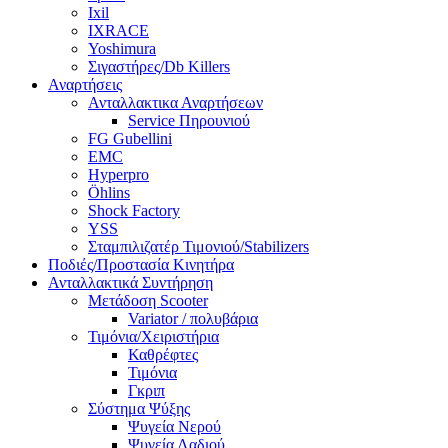
Ixil
IXRACE
Yoshimura
Σιγαστήρες/Db Killers
Αναρτήσεις
Ανταλλακτικα Αναρτήσεων
Service Πηρουνιού
FG Gubellini
EMC
Hyperpro
Öhlins
Shock Factory
YSS
Σταμπιλιζατέρ Τιμονιού/Stabilizers
Ποδιές/Προστασία Κινητήρα
Ανταλλακτικά Συντήρηση
Μετάδοση Scooter
Variator / πολυβάρια
Τιμόνια/Χειριστήρια
Καθρέφτες
Τιμόνια
Γκριπ
Σύστημα Ψύξης
Ψυγεία Νερού
Ψυγεία Λαδιού