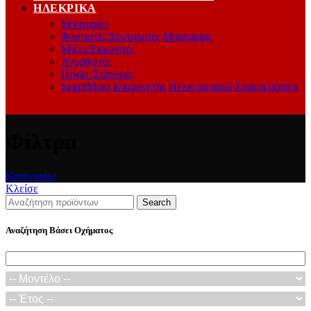
ΗΛΕΚΡΙΚΆ
Μπαταρίες
Φορτιστές/Συντηρητές Μπαταρίας
Μίζες/Εκκινητές
Ανορθωτές
Πηνία /Στάτορες
SmartMoto Καταργητής Ηλεκτρονικού Σταμπιλιζατέρ
Φίλτρα
Κατηγορίες
Κλείσε
Search
Αναζήτηση Βάσει Οχήματος