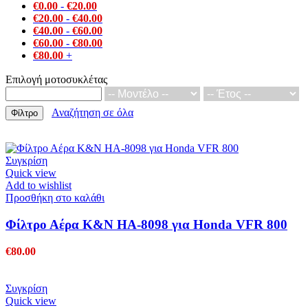
€
0.00
-
€
20.00
€
20.00
-
€
40.00
€
40.00
-
€
60.00
€
60.00
-
€
80.00
€
80.00
+
Επιλογή μοτοσυκλέτας
Αναζήτηση σε όλα
Φίλτρο
Συγκρίση
Quick view
Add to wishlist
Προσθήκη στο καλάθι
Φίλτρο Αέρα K&N HA-8098 για Honda VFR 800
€
80.00
Συγκρίση
Quick view