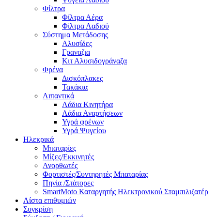
Φίλτρα
Φίλτρα Αέρα
Φίλτρα Λαδιού
Σύστημα Μετάδοσης
Αλυσίδες
Γραναζια
Κιτ Αλυσιδογράναζα
Φρένα
Δισκόπλακες
Τακάκια
Λιπαντικά
Λάδια Κινητήρα
Λάδια Αναρτήσεων
Υγρά φρένων
Υγρά Ψυγείου
Ηλεκρικά
Μπαταρίες
Μίζες/Εκκινητές
Ανορθωτές
Φορτιστές/Συντηρητές Μπαταρίας
Πηνία /Στάτορες
SmartMoto Καταργητής Ηλεκτρονικού Σταμπιλιζατέρ
Λίστα επιθυμιών
Συγκρίση