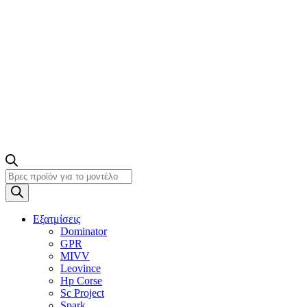
Products
search
Εξατμίσεις
Dominator
GPR
MIVV
Leovince
Hp Corse
Sc Project
Spark