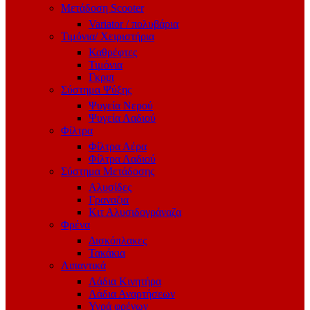
Μετάδοση Scooter
Variator / πολυβάρια
Τιμόνια/ Χειριστήρια
Καθρέφτες
Τιμόνια
Γκριπ
Σύστημα Ψύξης
Ψυγεία Νερού
Ψυγεία Λαδιού
Φίλτρα
Φίλτρα Αέρα
Φίλτρα Λαδιού
Σύστημα Μετάδοσης
Αλυσίδες
Γραναζια
Κιτ Αλυσιδογράναζα
Φρένα
Δισκόπλακες
Τακάκια
Λιπαντικά
Λάδια Κινητήρα
Λάδια Αναρτήσεων
Υγρά φρένων