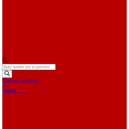
Products
search
Σύνδεση / Εγγραφή
0
0
items
€
0.00