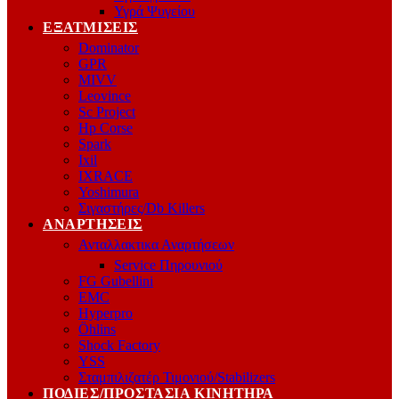
Υγρά Ψυγείου
ΕΞΑΤΜΊΣΕΙΣ
Dominator
GPR
MIVV
Leovince
Sc Project
Hp Corse
Spark
Ixil
IXRACE
Yoshimura
Σιγαστήρες/Db Killers
ΑΝΑΡΤΉΣΕΙΣ
Ανταλλακτικα Αναρτήσεων
Service Πηρουνιού
FG Gubellini
EMC
Hyperpro
Öhlins
Shock Factory
YSS
Σταμπιλιζατέρ Τιμονιού/Stabilizers
ΠΟΔΙΈΣ/ΠΡΟΣΤΑΣΊΑ ΚΙΝΗΤΉΡΑ