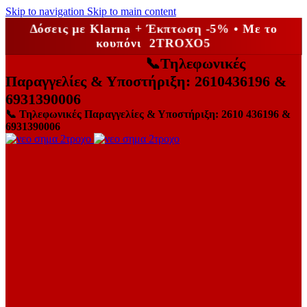
Skip to navigation
Skip to main content
Δόσεις με Klarna + Έκπτωση -5% • Με το
κουπόνι 2TROXO5
📞
Τηλεφωνικές
Παραγγελίες & Υποστήριξη: 2610436196 &
6931390006
📞
Τηλεφωνικές Παραγγελίες & Υποστήριξη: 2610 436196 &
6931390006