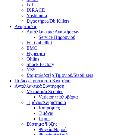
Ixil
IXRACE
Yoshimura
Σιγαστήρες/Db Killers
Αναρτήσεις
Ανταλλακτικα Αναρτήσεων
Service Πηρουνιού
FG Gubellini
EMC
Hyperpro
Öhlins
Shock Factory
YSS
Σταμπιλιζατέρ Τιμονιού/Stabilizers
Ποδιές/Προστασία Κινητήρα
Ανταλλακτικά Συντήρηση
Μετάδοση Scooter
Variator / πολυβάρια
Τιμόνια/Χειριστήρια
Καθρέφτες
Τιμόνια
Γκριπ
Σύστημα Ψύξης
Ψυγεία Νερού
Ψυγεία Λαδιού