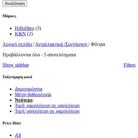
Αναζήτηση
Μάρκες
Hiflofiltro
(3)
K&N
(2)
Αρχική σελίδα
/
Ανταλλακτικά /Συντήρηση
/
Φίλτρα
Sorted
Προβάλλονται όλα - 5 αποτελέσματα
by
Show sidebar
Filters
latest
Ταξινόμηση κατά
Δημοτικότητα
Μέση βαθμολογία
Νεότερο
Τιμή: χαμηλότερη σε υψηλότερη
Τιμή: υψηλότερη σε χαμηλότερη
Price filter
All